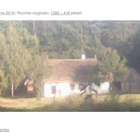
rca 2016
|
Rozmiar oryginału:
1280 × 416
pikseli
śnika
.