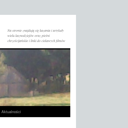
Na stronie znajdują się kazania i artykuły
wielu kaznodziejów oraz pieśni
chrześcijańskie i linki do ciekawych filmów
Aktualności