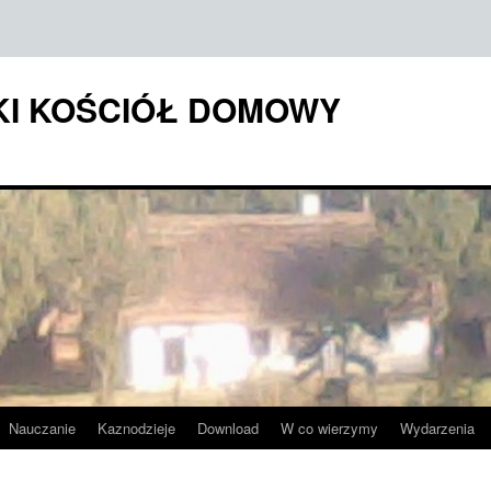
KI KOŚCIÓŁ DOMOWY
Nauczanie
Kaznodzieje
Download
W co wierzymy
Wydarzenia