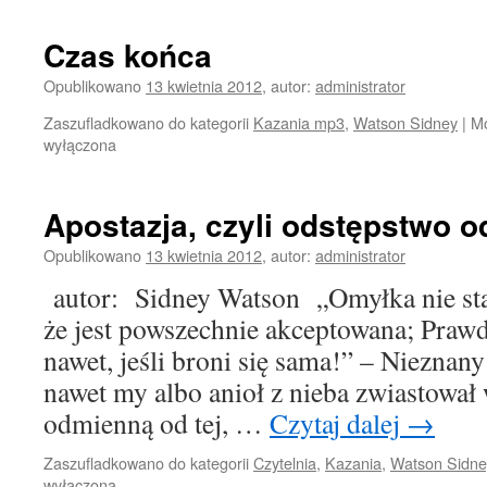
Czas końca
Opublikowano
13 kwietnia 2012
,
autor:
administrator
Zaszufladkowano do kategorii
Kazania mp3
,
Watson Sidney
|
Mo
wyłączona
Apostazja, czyli odstępstwo o
Opublikowano
13 kwietnia 2012
,
autor:
administrator
autor: Sidney Watson „Omyłka nie staj
że jest powszechnie akceptowana; Prawda
nawet, jeśli broni się sama!” – Nieznan
nawet my albo anioł z nieba zwiastował
odmienną od tej, …
Czytaj dalej
→
Zaszufladkowano do kategorii
Czytelnia
,
Kazania
,
Watson Sidne
wyłączona