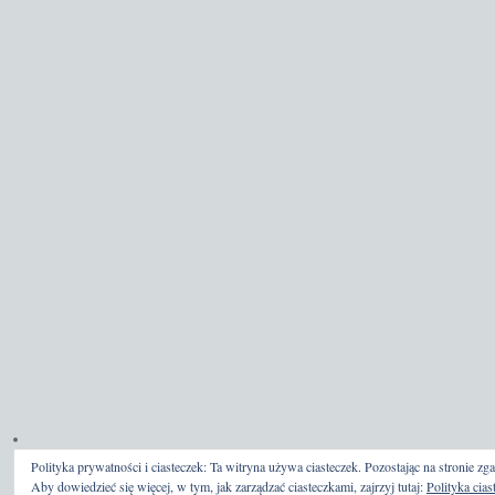
Polityka prywatności i ciasteczek: Ta witryna używa ciasteczek. Pozostając na stronie zga
Aby dowiedzieć się więcej, w tym, jak zarządzać ciasteczkami, zajrzyj tutaj:
Polityka cias