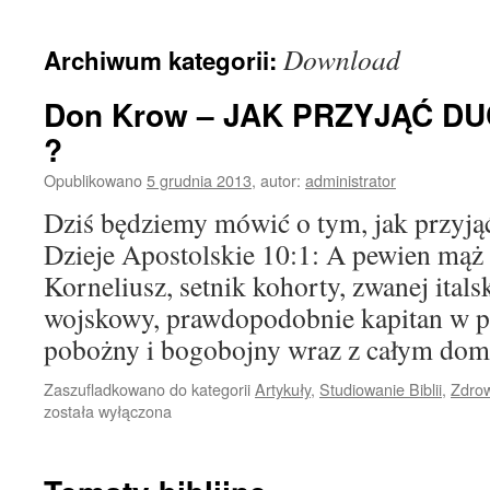
treści
Download
Archiwum kategorii:
Don Krow – JAK PRZYJĄĆ D
?
Opublikowano
5 grudnia 2013
,
autor:
administrator
Dziś będziemy mówić o tym, jak przyją
Dzieje Apostolskie 10:1: A pewien mąż
Korneliusz, setnik kohorty, zwanej itals
wojskowy, prawdopodobnie kapitan w pu
pobożny i bogobojny wraz z całym d
Zaszufladkowano do kategorii
Artykuły
,
Studiowanie Biblii
,
Zdro
została wyłączona