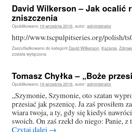
David Wilkerson – Jak ocalić 
zniszczenia
Opublikowano
19 września 2016
,
autor:
administrator
http://www.tscpulpitseries.org/polish/
Zaszufladkowano do kategorii
David Wilkerson
,
Kazania
,
Zdrow
została wyłączona
Tomasz Chyłka – „Boże przes
Opublikowano
19 września 2016
,
autor:
administrator
„Szymonie, Szymonie, oto szatan wypros
przesiać jak pszenicę. Ja zaś prosiłem za
wiara twoja, a ty, gdy się kiedyś nawróci
swoich. On zaś rzekł do niego: Panie, 
Czytaj dalej
→