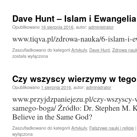
Dave Hunt – Islam i Ewangelia
Opublikowano
16 sierpnia 2016
,
autor:
administrator
www.tiqva.pl/zdrowa-nauka/6-islam-i-e
Zaszufladkowano do kategorii
Artykuły
,
Dave Hunt
,
Zdrowa nau
została wyłączona
Czy wszyscy wierzymy w teg
Opublikowano
1 sierpnia 2016
,
autor:
administrator
www.przyjdzpaniejezu.pl/czy-wszyscy-
samego-boga/ Źródło: Dr. Stephen M. K
Believe in the Same God?
Zaszufladkowano do kategorii
Artykuły
,
Fałszywe nauki i religie
|
wyłączona