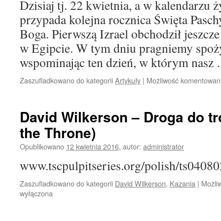
Dzisiaj tj. 22 kwietnia, a w kalendarzu
przypada kolejna rocznica Święta Pasch
Boga. Pierwszą Izrael obchodził jeszcz
w Egipcie. W tym dniu pragniemy spo
wspominając ten dzień, w którym nas
Zaszufladkowano do kategorii
Artykuły
|
Możliwość komentowan
David Wilkerson – Droga do tr
the Throne)
Opublikowano
12 kwietnia 2016
,
autor:
administrator
www.tscpulpitseries.org/polish/ts0408
Zaszufladkowano do kategorii
David Wilkerson
,
Kazania
|
Możli
wyłączona