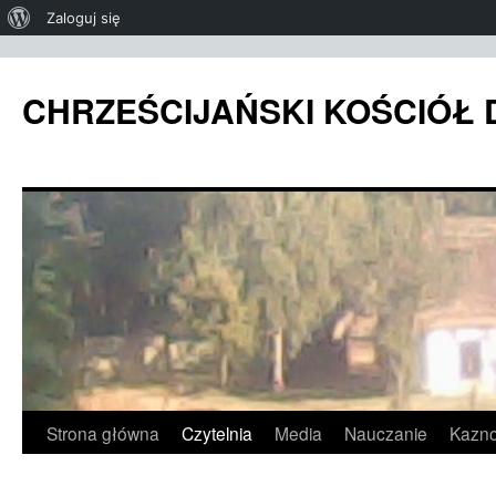
O
Zaloguj się
WordPressie
CHRZEŚCIJAŃSKI KOŚCIÓŁ
Przeskocz
Strona główna
Czytelnia
Media
Nauczanie
Kazno
do