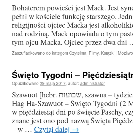
Bohaterem powieści jest Mack. Jest syn
pełni w kościele funkcję starszego. Je
religijności ojciec Macka jest alkoholik
nad rodziną. Mack opowiada o tym past
tym ojcu Macka. Ojciec przez dwa dni
Zaszufladkowano do kategorii
Czytelnia
,
Filmy
,
Książki
|
Możliw
Święto Tygodni – Pięćdziesiąt
Opublikowano
29 maja 2017
,
autor:
administrator
Szawuot [hebr. שבועות, szawua – tydzień, szawuot – (lm.),
Hag Ha-Szawuot – Święto Tygodni (2 M
w pięćdziesiąt dni po święcie Paschy, cz
znane jest ono pod nazwą Święta Pięć
– w …
Czytaj dalej
→