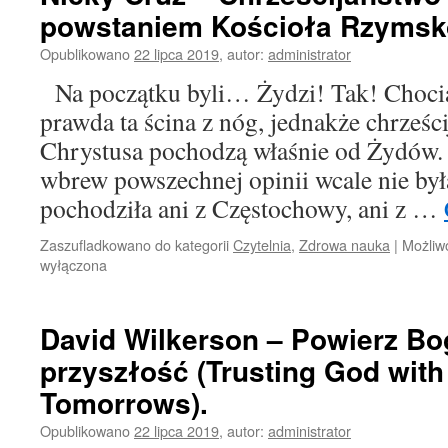
powstaniem Kościoła Rzymsko
Opublikowano
22 lipca 2019
,
autor:
administrator
Na początku byli… Żydzi! Tak! Chocia
prawda ta ścina z nóg, jednakże chrześc
Chrystusa pochodzą właśnie od Żydów. 
wbrew powszechnej opinii wcale nie była
pochodziła ani z Częstochowy, ani z …
Zaszufladkowano do kategorii
Czytelnia
,
Zdrowa nauka
|
Możliw
wyłączona
David Wilkerson – Powierz Bo
przyszłość (Trusting God with
Tomorrows).
Opublikowano
22 lipca 2019
,
autor:
administrator