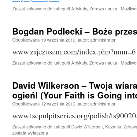
Zaszufladkowano do kategorii
Artykuły
,
Zdrowa nauka
|
Możliwo
Bogdan Podlecki – Boże przes
Opublikowano
19 września 2016
,
autor:
administrator
www.zajezusem.com/index.php?num=6
Zaszufladkowano do kategorii
Artykuły
,
Zdrowa nauka
|
Możliwo
David Wilkerson – Twoja wiar
ogień! (Your Faith is Going into
Opublikowano
12 września 2016
,
autor:
administrator
www.tscpulpitseries.org/polish/ts9002
Zaszufladkowano do kategorii
David Wilkerson
,
Kazania
,
Zdrow
została wyłączona