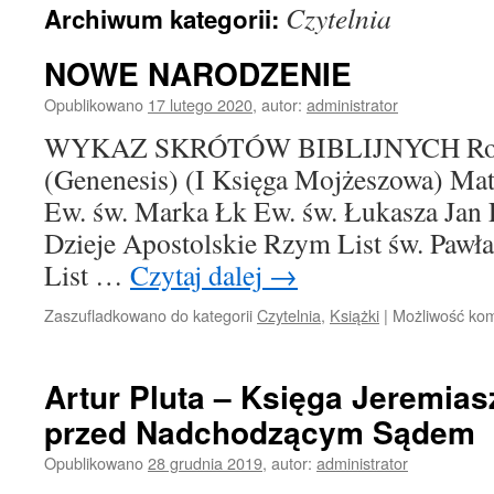
Czytelnia
Archiwum kategorii:
treści
NOWE NARODZENIE
Opublikowano
17 lutego 2020
,
autor:
administrator
WYKAZ SKRÓTÓW BIBLIJNYCH Rodz
(Genenesis) (I Księga Mojżeszowa) Ma
Ew. św. Marka Łk Ew. św. Łukasza Jan 
Dzieje Apostolskie Rzym List św. Pawł
List …
Czytaj dalej
→
Zaszufladkowano do kategorii
Czytelnia
,
Książki
|
Możliwość ko
Artur Pluta – Księga Jeremias
przed Nadchodzącym Sądem
Opublikowano
28 grudnia 2019
,
autor:
administrator