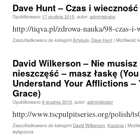
Dave Hunt – Czas i wieczność
Opublikowano
17 grudnia 2015
,
autor:
administrator
http://tiqva.pl/zdrowa-nauka/98-czas-i-
Zaszufladkowano do kategorii
Artykuły
,
Dave Hunt
|
Możliwość 
David Wilkerson – Nie musisz
nieszczęść – masz łaskę (You
Understand Your Afflictions –
Grace)
Opublikowano
9 grudnia 2015
,
autor:
administrator
http://www.tscpulpitseries.org/polish/
Zaszufladkowano do kategorii
David Wilkerson
,
Kazania
|
Możli
wyłączona