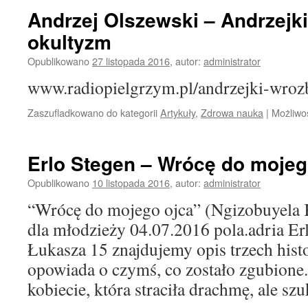
Andrzej Olszewski – Andrzejki
okultyzm
Opublikowano
27 listopada 2016
,
autor:
administrator
www.radiopielgrzym.pl/andrzejki-wroz
Zaszufladkowano do kategorii
Artykuły
,
Zdrowa nauka
|
Możliwo
Erlo Stegen – Wrócę do mojeg
Opublikowano
10 listopada 2016
,
autor:
administrator
“Wrócę do mojego ojca” (Ngizobuyela 
dla młodzieży 04.07.2016 pola.adria Er
Łukasza 15 znajdujemy opis trzech histo
opowiada o czymś, co zostało zgubione
kobiecie, która straciła drachmę, ale s