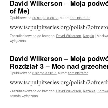
David Wilkerson – Moja podwó
of Me)
Opublikowano
20 sierpnia 2017
,
autor:
administrator
www.tscpulpitseries.org/polish/2ofmet
Zaszufladkowano do kategorii
David Wilkerson
,
Książki
|
Możliw
wyłączona
David Wilkerson – Moja podwó
Rozdział 3 – Moc nad grzeche
Opublikowano
8 sierpnia 2017
,
autor:
administrator
www.tscpulpitseries.org/polish/2ofmec
Zaszufladkowano do kategorii
David Wilkerson
,
Kazania
,
Zdrow
została wyłączona