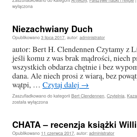
wyłączona
Niezachwiany Duch
Opublikowano
3 lipca 2017
,
autor:
administrator
autor: Bert H. Clendennen Czytamy z Li
jeśli komu z was brak mądrości, niech p
wszystkich obdarza chętnie i bez wypom
dana. Ale niech prosi z wiarą, bez pow
wątpi, …
Czytaj dalej
→
Zaszufladkowano do kategorii
Bert Clendennen
,
Czytelnia
,
Kaza
została wyłączona
CHATA – recenzja książki Wil
Opublikowano
11 czerwca 2017
,
autor:
administrator