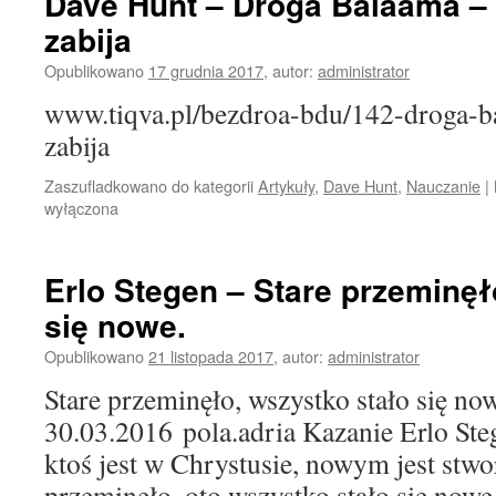
Dave Hunt – Droga Balaama – 
zabija
Opublikowano
17 grudnia 2017
,
autor:
administrator
www.tiqva.pl/bezdroa-bdu/142-droga-b
zabija
Zaszufladkowano do kategorii
Artykuły
,
Dave Hunt
,
Nauczanie
|
wyłączona
Erlo Stegen – Stare przeminęł
się nowe.
Opublikowano
21 listopada 2017
,
autor:
administrator
Stare przeminęło, wszystko stało się no
30.03.2016 pola.adria Kazanie Erlo Steg
ktoś jest w Chrystusie, nowym jest stwo
przeminęło, oto wszystko stało się now