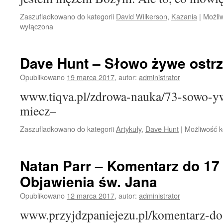
Zaszufladkowano do kategorii
David Wilkerson
,
Kazania
|
Możli
wyłączona
Dave Hunt – Słowo żywe ostrz
Opublikowano
19 marca 2017
,
autor:
administrator
www.tiqva.pl/zdrowa-nauka/73-sowo-yw
miecz–
Zaszufladkowano do kategorii
Artykuły
,
Dave Hunt
|
Możliwość 
Natan Parr – Komentarz do 17
Objawienia św. Jana
Opublikowano
12 marca 2017
,
autor:
administrator
www.przyjdzpaniejezu.pl/komentarz-do