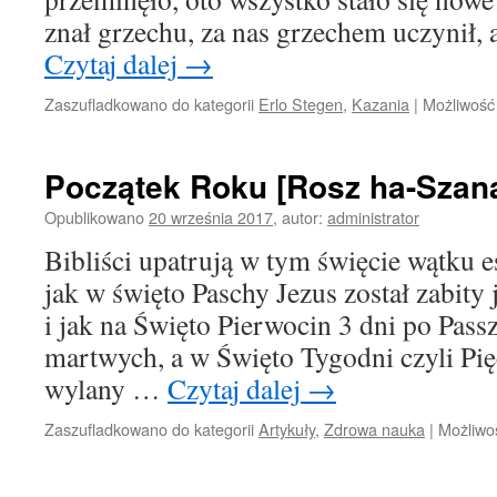
znał grzechu, za nas grzechem uczynił,
Czytaj dalej
→
Zaszufladkowano do kategorii
Erlo Stegen
,
Kazania
|
Możliwoś
Początek Roku [Rosz ha-Szan
Opublikowano
20 września 2017
,
autor:
administrator
Bibliści upatrują w tym święcie wątku 
jak w święto Paschy Jezus został zabity
i jak na Święto Pierwocin 3 dni po Pass
martwych, a w Święto Tygodni czyli Pięć
wylany …
Czytaj dalej
→
Zaszufladkowano do kategorii
Artykuły
,
Zdrowa nauka
|
Możliwo