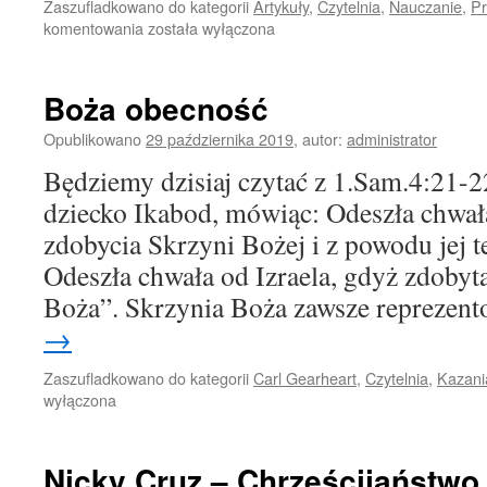
Zaszufladkowano do kategorii
Artykuły
,
Czytelnia
,
Nauczanie
,
Pr
Artur
komentowania
została wyłączona
Pluta
–
Księga
Boża obecność
Jeremiasza
i
Opublikowano
29 października 2019
,
autor:
administrator
Ostrzeżenie
Będziemy dzisiaj czytać z 1.Sam.4:21-2
przed
Nadchodzącym
dziecko Ikabod, mówiąc: Odeszła chwał
Sądem
zdobycia Skrzyni Bożej i z powodu jej t
Odeszła chwała od Izraela, gdyż zdobyta
Boża”. Skrzynia Boża zawsze reprezen
→
Zaszufladkowano do kategorii
Carl Gearheart
,
Czytelnia
,
Kazani
wyłączona
Nicky Cruz – Chrześcijaństwo