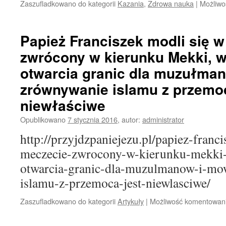
Zaszufladkowano do kategorii
Kazania
,
Zdrowa nauka
|
Możliw
Papież Franciszek modli się w
zwrócony w kierunku Mekki, 
otwarcia granic dla muzułman
zrównywanie islamu z przemoc
niewłaściwe
Opublikowano
7 stycznia 2016
,
autor:
administrator
http://przyjdzpaniejezu.pl/papiez-franc
meczecie-zwrocony-w-kierunku-mekki
otwarcia-granic-dla-muzulmanow-i-mo
islamu-z-przemoca-jest-niewlasciwe/
Zaszufladkowano do kategorii
Artykuły
|
Możliwość komentowan