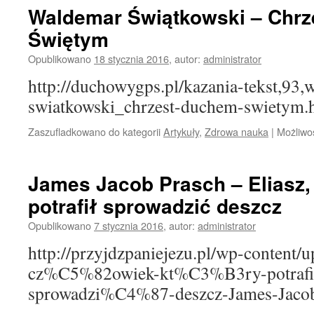
Waldemar Świątkowski – Chr
Świętym
Opublikowano
18 stycznia 2016
,
autor:
administrator
http://duchowygps.pl/kazania-tekst,93,
swiatkowski_chrzest-duchem-swietym.
Zaszufladkowano do kategorii
Artykuły
,
Zdrowa nauka
|
Możliwo
James Jacob Prasch – Eliasz, 
potrafił sprowadzić deszcz
Opublikowano
7 stycznia 2016
,
autor:
administrator
http://przyjdzpaniejezu.pl/wp-content/
cz%C5%82owiek-kt%C3%B3ry-potra
sprowadzi%C4%87-deszcz-James-Jacob