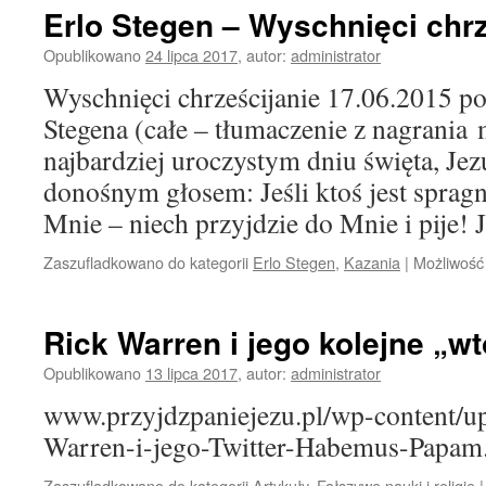
Erlo Stegen – Wyschnięci chrz
Opublikowano
24 lipca 2017
,
autor:
administrator
Wyschnięci chrześcijanie 17.06.2015 po
Stegena (całe – tłumaczenie z nagrania
najbardziej uroczystym dniu święta, Jez
donośnym głosem: Jeśli ktoś jest spragn
Mnie – niech przyjdzie do Mnie i pije!
Zaszufladkowano do kategorii
Erlo Stegen
,
Kazania
|
Możliwoś
Rick Warren i jego kolejne „wt
Opublikowano
13 lipca 2017
,
autor:
administrator
www.przyjdzpaniejezu.pl/wp-content/u
Warren-i-jego-Twitter-Habemus-Papam
Zaszufladkowano do kategorii
Artykuły
,
Fałszywe nauki i religie
|