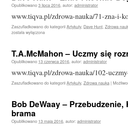
Opublikowano
3 lipca 2016
,
autor:
administrator
www.tiqva.pl/zdrowa-nauka/71-zna-i-k
Zaszufladkowano do kategorii
Artykuły
,
Dave Hunt
,
Zdrowa nau
została wyłączona
T.A.McMahon – Uczmy się roz
Opublikowano
13 czerwca 2016
,
autor:
administrator
www.tiqva.pl/zdrowa-nauka/102-uczmy-
Zaszufladkowano do kategorii
Artykuły
,
Zdrowa nauka
|
Możliwo
Bob DeWaay – Przebudzenie, K
brama
Opublikowano
13 maja 2016
,
autor:
administrator