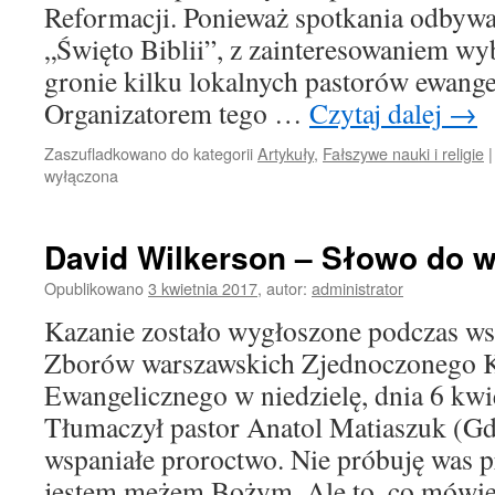
Reformacji. Ponieważ spotkania odbywa
„Święto Biblii”, z zainteresowaniem wy
gronie kilku lokalnych pastorów ewange
Organizatorem tego …
Czytaj dalej
→
Zaszufladkowano do kategorii
Artykuły
,
Fałszywe nauki i religie
|
wyłączona
David Wilkerson – Słowo do w
Opublikowano
3 kwietnia 2017
,
autor:
administrator
Kazanie zostało wygłoszone podczas w
Zborów warszawskich Zjednoczonego K
Ewangelicznego w niedzielę, dnia 6 kwie
Tłumaczył pastor Anatol Matiaszuk (Gda
wspaniałe proroctwo. Nie próbuję was p
jestem mężem Bożym. Ale to, co mów