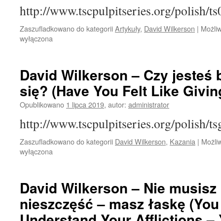
http://www.tscpulpitseries.org/polish/
Zaszufladkowano do kategorii
Artykuły
,
David Wilkerson
|
Możli
wyłączona
David Wilkerson – Czy jesteś 
się? (Have You Felt Like Givin
Opublikowano
1 lipca 2019
,
autor:
administrator
http://www.tscpulpitseries.org/polish/t
Zaszufladkowano do kategorii
David Wilkerson
,
Kazania
|
Możli
wyłączona
David Wilkerson – Nie musisz
nieszczęść – masz łaskę (You
Understand Your Afflictions –