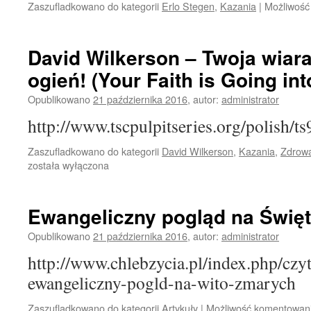
Zaszufladkowano do kategorii
Erlo Stegen
,
Kazania
|
Możliwoś
David Wilkerson – Twoja wiar
ogień! (Your Faith is Going into
Opublikowano
21 października 2016
,
autor:
administrator
http://www.tscpulpitseries.org/polish/
Zaszufladkowano do kategorii
David Wilkerson
,
Kazania
,
Zdrow
została wyłączona
Ewangeliczny pogląd na Świę
Opublikowano
21 października 2016
,
autor:
administrator
http://www.chlebzycia.pl/index.php/czy
ewangeliczny-pogld-na-wito-zmarych
Zaszufladkowano do kategorii
Artykuły
|
Możliwość komentowan