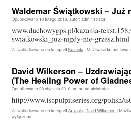
Waldemar Świątkowski – Już n
Opublikowano
16 lutego 2016
,
autor:
administrator
www.duchowygps.pl/kazania-tekst,158
swiatkowski_juz-nigdy-nie-grzesz.html
Zaszufladkowano do kategorii
Kazania
|
Możliwość komentowan
David Wilkerson – Uzdrawiają
(The Healing Power of Gladne
Opublikowano
28 stycznia 2016
,
autor:
administrator
http://www.tscpulpitseries.org/polish/
Zaszufladkowano do kategorii
Artykuły
,
David Wilkerson
|
Możli
wyłączona