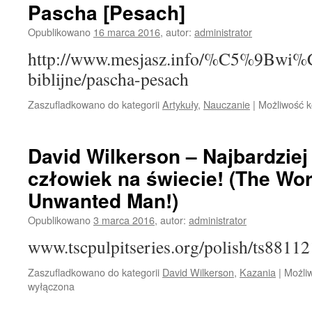
Pascha [Pesach]
Opublikowano
16 marca 2016
,
autor:
administrator
http://www.mesjasz.info/%C5%9Bwi
biblijne/pascha-pesach
Zaszufladkowano do kategorii
Artykuły
,
Nauczanie
|
Możliwość 
David Wilkerson – Najbardziej
człowiek na świecie! (The Wor
Unwanted Man!)
Opublikowano
3 marca 2016
,
autor:
administrator
www.tscpulpitseries.org/polish/ts8811
Zaszufladkowano do kategorii
David Wilkerson
,
Kazania
|
Możli
wyłączona