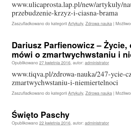
www.ulicaprosta.lap.pl/new/artykuly/na
przebudzenie-krzyz-i-ciasna-brama
Zaszufladkowano do kategorii
Artykuły
,
Zdrowa nauka
|
Możliwo
Dariusz Parfienowicz – Życie, c
mówi o zmartwychwstaniu i ni
Opublikowano
27 kwietnia 2016
,
autor:
administrator
www.tiqva.pl/zdrowa-nauka/247-ycie-cz
zmartwychwstaniu-i-niemiertelnoci
Zaszufladkowano do kategorii
Artykuły
,
Zdrowa nauka
|
Możliwo
Święto Paschy
Opublikowano
22 kwietnia 2016
,
autor:
administrator