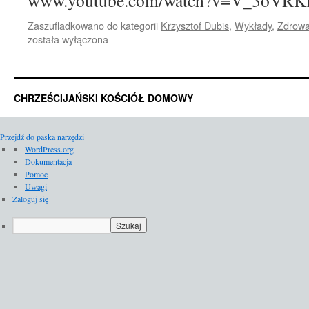
www.youtube.com/watch?v=V_3oVRK
Zaszufladkowano do kategorii
Krzysztof Dubis
,
Wykłady
,
Zdrowa
została wyłączona
CHRZEŚCIJAŃSKI KOŚCIÓŁ DOMOWY
Przejdź do paska narzędzi
O
WordPress.org
WordPressie
Dokumentacja
Pomoc
Uwagi
Zaloguj się
Szukaj