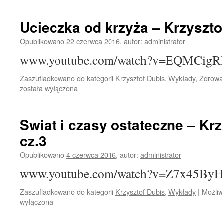
Ucieczka od krzyża – Krzyszto
Opublikowano
22 czerwca 2016
,
autor:
administrator
www.youtube.com/watch?v=EQMCigR
Zaszufladkowano do kategorii
Krzysztof Dubis
,
Wykłady
,
Zdrowa
została wyłączona
Swiat i czasy ostateczne – Krz
cz.3
Opublikowano
4 czerwca 2016
,
autor:
administrator
www.youtube.com/watch?v=Z7x45ByH
Zaszufladkowano do kategorii
Krzysztof Dubis
,
Wykłady
|
Możli
wyłączona