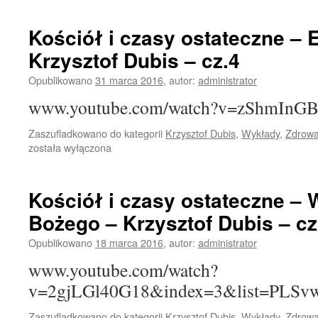
Kościół i czasy ostateczne – 
Krzysztof Dubis – cz.4
Opublikowano
31 marca 2016
,
autor:
administrator
www.youtube.com/watch?v=zShmInG
Zaszufladkowano do kategorii
Krzysztof Dubis
,
Wykłady
,
Zdrowa
została wyłączona
Kościół i czasy ostateczne –
Bożego – Krzysztof Dubis – cz
Opublikowano
18 marca 2016
,
autor:
administrator
www.youtube.com/watch?
v=2gjLGl40G18&index=3&list=PL
Zaszufladkowano do kategorii
Krzysztof Dubis
,
Wykłady
,
Zdrowa