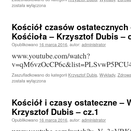
została wyłączona
Kościół czasów ostatecznych
Kośćioła – Krzysztof Dubis – 
Opublikowano
16 marca 2016
,
autor:
administrator
www.youtube.com/watch?
v=qM6vzOcCP6c&list=PLSvwP5PC
Zaszufladkowano do kategorii
Krzysztof Dubis
,
Wykłady
,
Zdrowa
została wyłączona
Kościół i czasy ostateczne –
Krzysztof Dubis – cz.1
Opublikowano
16 marca 2016
,
autor:
administrator