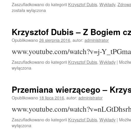
Zaszufladkowano do kategorii
Krzysztof Dubis
,
Wykłady
,
Zdrowa
została wyłączona
Krzysztof Dubis – Z Bogiem c
Opublikowano
26 sierpnia 2016
,
autor:
administrator
www.youtube.com/watch?v=j-Y_tPGm
Zaszufladkowano do kategorii
Krzysztof Dubis
,
Wykłady
|
Możli
wyłączona
Przemiana wierzącego – Krzys
Opublikowano
18 lipca 2016
,
autor:
administrator
www.youtube.com/watch?v=nLGtDhsr
Zaszufladkowano do kategorii
Krzysztof Dubis
,
Wykłady
|
Możli
wyłączona