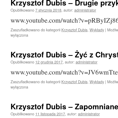
Krzysztof Dubis – Drugie przy
Opublikowano
7 stycznia 2018
,
autor:
administrator
www.youtube.com/watch?v=pRByIZj8
Zaszufladkowano do kategorii
Krzysztof Dubis
,
Wykłady
|
Możli
wyłączona
Krzysztof Dubis – Żyć z Chry
Opublikowano
12 grudnia 2017
,
autor:
administrator
www.youtube.com/watch?v=JV6wmTt
Zaszufladkowano do kategorii
Krzysztof Dubis
,
Wykłady
|
Możli
wyłączona
Krzysztof Dubis – Zapomnian
Opublikowano
11 listopada 2017
,
autor:
administrator