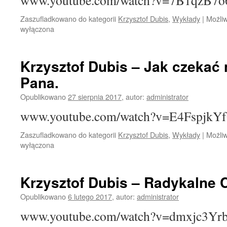
www.youtube.com/watch?v=7B1qzB7
Zaszufladkowano do kategorii
Krzysztof Dubis
,
Wykłady
|
Możli
wyłączona
Krzysztof Dubis – Jak czekać 
Pana.
Opublikowano
27 sierpnia 2017
,
autor:
administrator
www.youtube.com/watch?v=E4FspjkY
Zaszufladkowano do kategorii
Krzysztof Dubis
,
Wykłady
|
Możli
wyłączona
Krzysztof Dubis – Radykalne 
Opublikowano
6 lutego 2017
,
autor:
administrator
www.youtube.com/watch?v=dmxjc3Yr