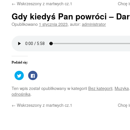
←
Wskrzeszony z martwych cz.1
Chcę 
treści
Gdy kiedyś Pan powróci – Da
Opublikowano
1 stycznia 2023
,
autor:
administrator
Podziel się:
Udostępnij
Kliknij,
na
aby
Twitterze(Otwiera
udostępnić
się
na
Ten wpis został opublikowany w kategorii
Bez kategorii
,
Muzyka
w
Facebooku(Otwiera
nowym
się
odnośnika
.
oknie)
w
nowym
oknie)
←
Wskrzeszony z martwych cz.1
Chcę 