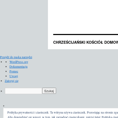
CHRZEŚCIJAŃSKI KOŚCIÓŁ DOMO
Przejdź do paska narzędzi
O
WordPress.org
WordPressie
Dokumentacja
Pomoc
Uwagi
Zaloguj się
Szukaj
Polityka prywatności i ciasteczek: Ta witryna używa ciasteczek. Pozostając na stronie zga
Aby dowiedzieć się więcej, w tym, jak zarządzać ciasteczkami, zajrzyj tutaj:
Polityka cias