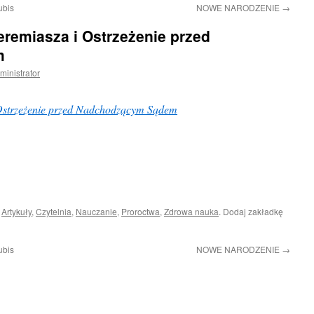
ubis
NOWE NARODZENIE
→
Jeremiasza i Ostrzeżenie przed
m
ministrator
 Ostrzeżenie przed Nadchodzącym Sądem
i
Artykuły
,
Czytelnia
,
Nauczanie
,
Proroctwa
,
Zdrowa nauka
. Dodaj zakładkę
ubis
NOWE NARODZENIE
→