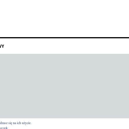
WY
dzasz się na ich użycie.
teczek