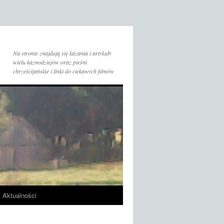
Na stronie znajdują się kazania i artykuły
wielu kaznodziejów oraz pieśni
chrześcijańskie i linki do ciekawych filmów
Aktualności