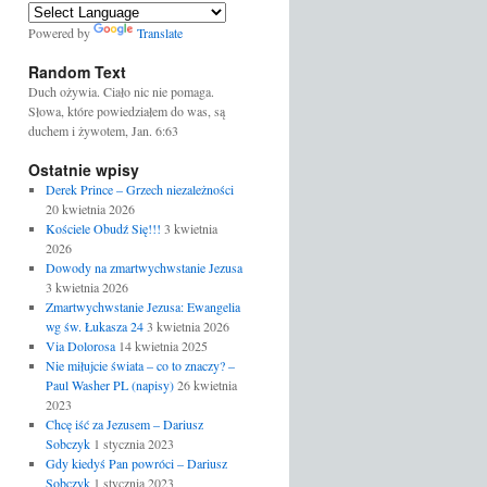
Powered by
Translate
Random Text
Duch ożywia. Ciało nic nie pomaga.
Słowa, które powiedziałem do was, są
duchem i żywotem, Jan. 6:63
Ostatnie wpisy
Derek Prince – Grzech niezależności
20 kwietnia 2026
Kościele Obudź Się!!!
3 kwietnia
2026
Dowody na zmartwychwstanie Jezusa
3 kwietnia 2026
Zmartwychwstanie Jezusa: Ewangelia
wg św. Łukasza 24
3 kwietnia 2026
Via Dolorosa
14 kwietnia 2025
Nie miłujcie świata – co to znaczy? –
Paul Washer PL (napisy)
26 kwietnia
2023
Chcę iść za Jezusem – Dariusz
Sobczyk
1 stycznia 2023
Gdy kiedyś Pan powróci – Dariusz
Sobczyk
1 stycznia 2023