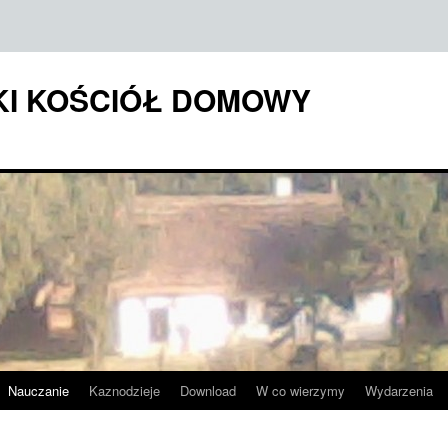
KI KOŚCIÓŁ DOMOWY
Nauczanie
Kaznodzieje
Download
W co wierzymy
Wydarzenia