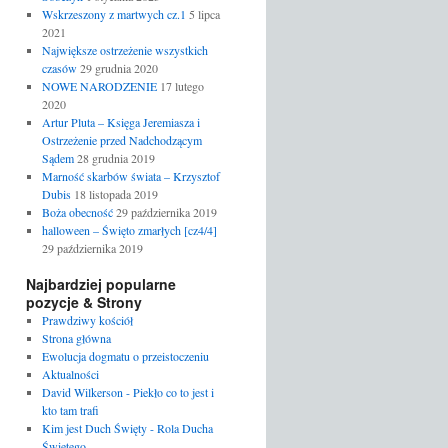
Wskrzeszony z martwych cz.1
5 lipca
2021
Największe ostrzeżenie wszystkich
czasów
29 grudnia 2020
NOWE NARODZENIE
17 lutego
2020
Artur Pluta – Księga Jeremiasza i
Ostrzeżenie przed Nadchodzącym
Sądem
28 grudnia 2019
Marność skarbów świata – Krzysztof
Dubis
18 listopada 2019
Boża obecność
29 października 2019
halloween – Święto zmarłych [cz4/4]
29 października 2019
Najbardziej popularne
pozycje & Strony
Prawdziwy kościół
Strona główna
Ewolucja dogmatu o przeistoczeniu
Aktualności
David Wilkerson - Piekło co to jest i
kto tam trafi
Kim jest Duch Święty - Rola Ducha
Świętego