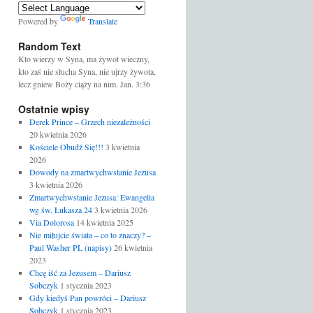
Powered by
Translate
Random Text
Kto wierzy w Syna, ma żywot wieczny,
kto zaś nie słucha Syna, nie ujrzy żywota,
lecz gniew Boży ciąży na nim. Jan. 3:36
Ostatnie wpisy
Derek Prince – Grzech niezależności
20 kwietnia 2026
Kościele Obudź Się!!!
3 kwietnia
2026
Dowody na zmartwychwstanie Jezusa
3 kwietnia 2026
Zmartwychwstanie Jezusa: Ewangelia
wg św. Łukasza 24
3 kwietnia 2026
Via Dolorosa
14 kwietnia 2025
Nie miłujcie świata – co to znaczy? –
Paul Washer PL (napisy)
26 kwietnia
2023
Chcę iść za Jezusem – Dariusz
Sobczyk
1 stycznia 2023
Gdy kiedyś Pan powróci – Dariusz
Sobczyk
1 stycznia 2023