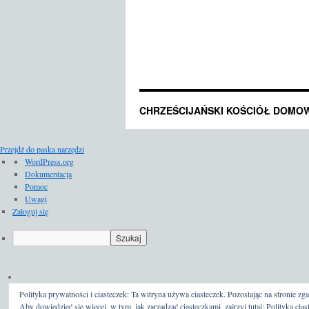
CHRZEŚCIJAŃSKI KOŚCIÓŁ DOMO
Przejdź do paska narzędzi
O
WordPress.org
WordPressie
Dokumentacja
Pomoc
Uwagi
Zaloguj się
Szukaj
Polityka prywatności i ciasteczek: Ta witryna używa ciasteczek. Pozostając na stronie zga
Aby dowiedzieć się więcej, w tym, jak zarządzać ciasteczkami, zajrzyj tutaj:
Polityka cias