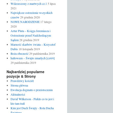
Wskrzeszony z martwych cz.1
5 lipca
2021
Największe ostrzeżenie wszystkich
czasów
29 grudnia 2020
NOWE NARODZENIE
17 lutego
2020
Artur Pluta – Księga Jeremiasza i
Ostrzeżenie przed Nadchodzącym
Sądem
28 grudnia 2019
Marność skarbów świata – Krzysztof
Dubis
18 listopada 2019
Boża obecność
29 października 2019
halloween – Święto zmarłych [cz4/4]
29 października 2019
Najbardziej popularne
pozycje & Strony
Prawdziwy kościół
Strona główna
Ewolucja dogmatu o przeistoczeniu
Aktualności
David Wilkerson - Piekło co to jest i
kto tam trafi
Kim jest Duch Święty - Rola Ducha
Świętego