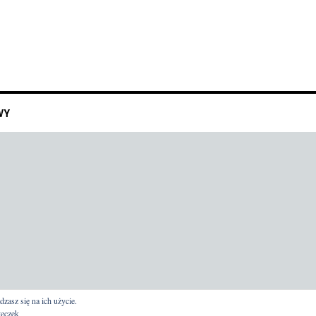
WY
dzasz się na ich użycie.
teczek