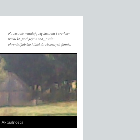
Na stronie znajdują się kazania i artykuły
wielu kaznodziejów oraz pieśni
chrześcijańskie i linki do ciekawych filmów
Aktualności