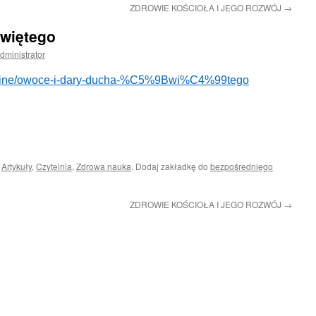
ZDROWIE KOŚCIOŁA I JEGO ROZWÓJ
→
więtego
dministrator
biblijne/owoce-i-dary-ducha-%C5%9Bwi%C4%99tego
i
Artykuły
,
Czytelnia
,
Zdrowa nauka
. Dodaj zakładkę do
bezpośredniego
ZDROWIE KOŚCIOŁA I JEGO ROZWÓJ
→