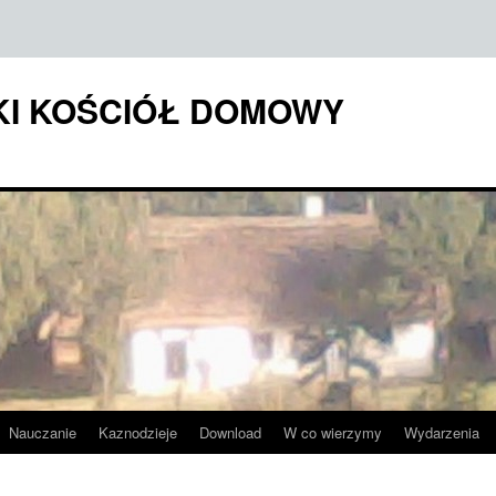
KI KOŚCIÓŁ DOMOWY
Nauczanie
Kaznodzieje
Download
W co wierzymy
Wydarzenia