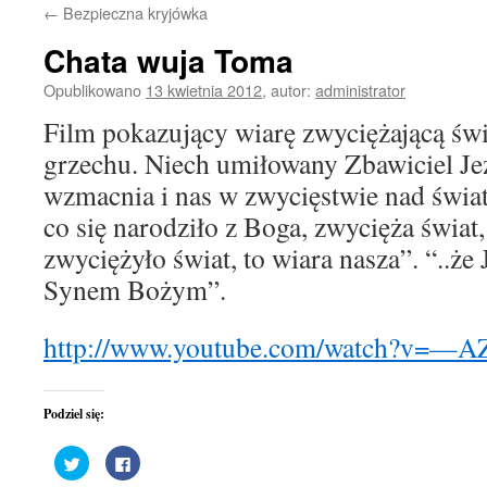
←
Bezpieczna kryjówka
treści
Chata wuja Toma
Opublikowano
13 kwietnia 2012
,
autor:
administrator
Film pokazujący wiarę zwyciężającą świ
grzechu. Niech umiłowany Zbawiciel Je
wzmacnia i nas w zwycięstwie nad świa
co się narodziło z Boga, zwycięża świat,
zwyciężyło świat, to wiara nasza”. “..że 
Synem Bożym”.
http://www.youtube.com/watch?v=—A
Podziel się:
Udostępnij
Kliknij,
na
aby
Twitterze(Otwiera
udostępnić