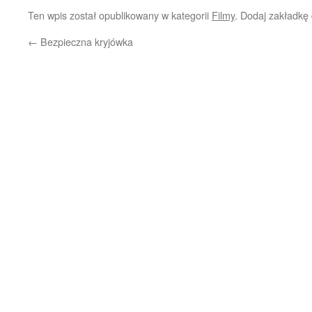
się
na
Ten wpis został opublikowany w kategorii
Filmy
. Dodaj zakładkę
w
Facebooku(Otwiera
nowym
się
oknie)
w
←
Bezpieczna kryjówka
nowym
oknie)