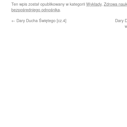
się
na
Ten wpis został opublikowany w kategorii
Wykłady
,
Zdrowa nau
w
Facebooku(Otwiera
nowym
się
bezpośredniego odnośnika
.
oknie)
w
nowym
oknie)
←
Dary Ducha Świętego [cz.4]
Dary D