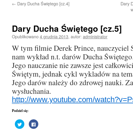
←
Dary Ducha Świętego [cz.4]
Dary D
treści
Dary Ducha Świętego [cz.5]
Opublikowano
4 grudnia 2013
,
autor:
administrator
W tym filmie Derek Prince, nauczyciel 
nam wykład n.t. darów Ducha Świętego
Jego nauczanie nie zawsze jest całkowi
Świętym, jednak cykl wykladów na tem
Jego darów należy do zdrowej nauki. Z
wysłuchania.
http://www.youtube.com/watch?v=
Podziel się:
Udostępnij
Kliknij,
na
aby
Twitterze(Otwiera
udostępnić