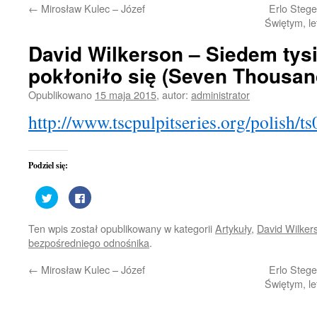
←
Mirosław Kulec – Józef
Erlo Steg
treści
Świętym, le
David Wilkerson – Siedem tysi
pokłoniło się (Seven Thousan
Opublikowano
15 maja 2015
,
autor:
administrator
http://www.tscpulpitseries.org/polish/
Podziel się:
Udostępnij
Kliknij,
na
aby
Twitterze(Otwiera
udostępnić
się
na
Ten wpis został opublikowany w kategorii
Artykuły
,
David Wilker
w
Facebooku(Otwiera
nowym
się
bezpośredniego odnośnika
.
oknie)
w
nowym
oknie)
←
Mirosław Kulec – Józef
Erlo Steg
Świętym, le