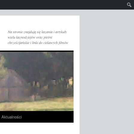
Na stronie znajdują się kazania i artykuły
wielu kaznodziejów oraz pieśni
chrześcijańskie i linki do ciekawych filmów
Aktualności