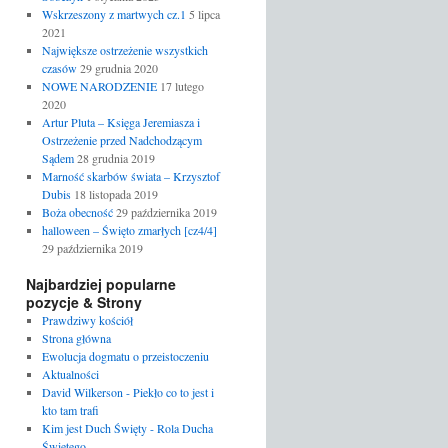
Wskrzeszony z martwych cz.1
5 lipca
2021
Największe ostrzeżenie wszystkich
czasów
29 grudnia 2020
NOWE NARODZENIE
17 lutego
2020
Artur Pluta – Księga Jeremiasza i
Ostrzeżenie przed Nadchodzącym
Sądem
28 grudnia 2019
Marność skarbów świata – Krzysztof
Dubis
18 listopada 2019
Boża obecność
29 października 2019
halloween – Święto zmarłych [cz4/4]
29 października 2019
Najbardziej popularne
pozycje & Strony
Prawdziwy kościół
Strona główna
Ewolucja dogmatu o przeistoczeniu
Aktualności
David Wilkerson - Piekło co to jest i
kto tam trafi
Kim jest Duch Święty - Rola Ducha
Świętego