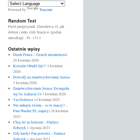
Powered by
Translate
Random Text
Pieśń pielgrzymek. Dawidowa. O, jak
dobrze i miło, Gdy bracia w zgodzie
mieszkają! - Ps. 133,1
Ostatnie wpisy
Derek Prince – Grzech niezależności
20 kwietnia 2026
Kościele Obudź Się!!!
3 kwietnia
2026
Dowody na zmartwychwstanie Jezusa
3 kwietnia 2026
Zmartwychwstanie Jezusa: Ewangelia
wg św. Łukasza 24
3 kwietnia 2026
Via Dolorosa
14 kwietnia 2025
Nie miłujcie świata – co to znaczy? –
Paul Washer PL (napisy)
26 kwietnia
2023
Chcę iść za Jezusem – Dariusz
Sobczyk
1 stycznia 2023
Gdy kiedyś Pan powróci – Dariusz
Sobczyk
1 stycznia 2023