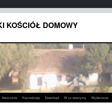
KI KOŚCIÓŁ DOMOWY
Nauczanie
Kaznodzieje
Download
W co wierzymy
Wydarzenia