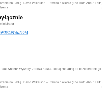
rzenie na Biblię
David Wilkerson – Prawda o wierze (The Truth About Faith)
dzenia
→
wyłącznie
ministrator
h?v=W2E2FGhzN9M
i
Paul Washer
,
Wykłady
,
Zdrowa nauka
. Dodaj zakładkę do
bezpośredniego
rzenie na Biblię
David Wilkerson – Prawda o wierze (The Truth About Faith)
dzenia
→