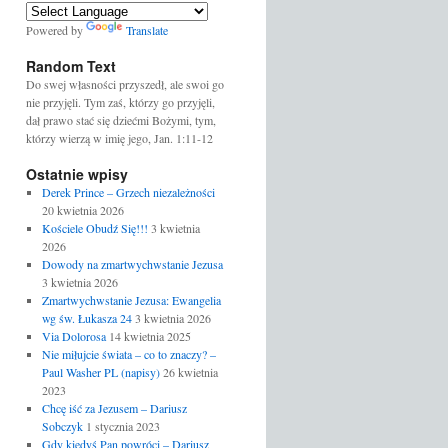
Powered by
Translate
Random Text
Do swej własności przyszedł, ale swoi go
nie przyjęli. Tym zaś, którzy go przyjęli,
dał prawo stać się dziećmi Bożymi, tym,
którzy wierzą w imię jego, Jan. 1:11-12
Ostatnie wpisy
Derek Prince – Grzech niezależności
20 kwietnia 2026
Kościele Obudź Się!!!
3 kwietnia
2026
Dowody na zmartwychwstanie Jezusa
3 kwietnia 2026
Zmartwychwstanie Jezusa: Ewangelia
wg św. Łukasza 24
3 kwietnia 2026
Via Dolorosa
14 kwietnia 2025
Nie miłujcie świata – co to znaczy? –
Paul Washer PL (napisy)
26 kwietnia
2023
Chcę iść za Jezusem – Dariusz
Sobczyk
1 stycznia 2023
Gdy kiedyś Pan powróci – Dariusz