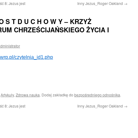
ć 8: Jezus jest
Inny Jezus_Roger Oakland
→
 O S T D U C H O W Y – KRZYŻ
UM CHRZEŚCIJAŃSKIEGO ŻYCIA I
dministrator
wrp.pl/czytelnia_id1.php
i
Artykuły
,
Zdrowa nauka
. Dodaj zakładkę do
bezpośredniego odnośnika
.
ć 8: Jezus jest
Inny Jezus_Roger Oakland
→