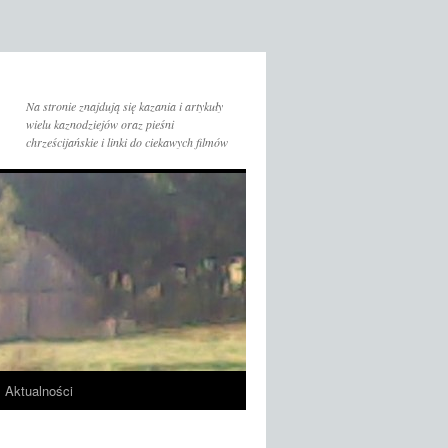
Na stronie znajdują się kazania i artykuły
wielu kaznodziejów oraz pieśni
chrześcijańskie i linki do ciekawych filmów
Aktualności