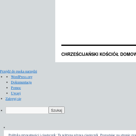
CHRZEŚCIJAŃSKI KOŚCIÓŁ DOMO
Przejdź do paska narzędzi
O
WordPress.org
WordPressie
Dokumentacja
Pomoc
Uwagi
Zaloguj się
Szukaj
Polityka prywatności i ciasteczek: Ta witryna używa ciasteczek. Pozostając na stronie zga