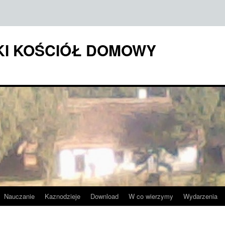
KI KOŚCIÓŁ DOMOWY
Nauczanie
Kaznodzieje
Download
W co wierzymy
Wydarzenia