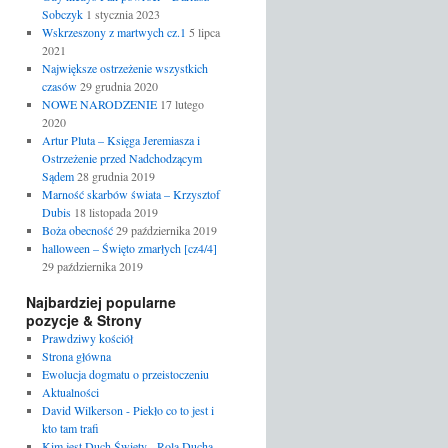
Sobczyk
1 stycznia 2023
Wskrzeszony z martwych cz.1
5 lipca
2021
Największe ostrzeżenie wszystkich
czasów
29 grudnia 2020
NOWE NARODZENIE
17 lutego
2020
Artur Pluta – Księga Jeremiasza i
Ostrzeżenie przed Nadchodzącym
Sądem
28 grudnia 2019
Marność skarbów świata – Krzysztof
Dubis
18 listopada 2019
Boża obecność
29 października 2019
halloween – Święto zmarłych [cz4/4]
29 października 2019
Najbardziej popularne
pozycje & Strony
Prawdziwy kościół
Strona główna
Ewolucja dogmatu o przeistoczeniu
Aktualności
David Wilkerson - Piekło co to jest i
kto tam trafi
Kim jest Duch Święty - Rola Ducha