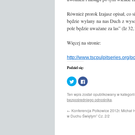
Również prorok Izajasz opisał, co s
będzie wylany na nas Duch z wysok
pole będzie uważane za las” (Iz 32,
Więcej na stronie:
http://www.tscpulpitseries.org/p
Podziel się:
Udostępnij
Kliknij,
na
aby
Twitterze(Otwiera
udostępnić
się
na
Ten wpis został opublikowany w kategori
w
Facebooku(Otwiera
nowym
się
bezpośredniego odnośnika
.
oknie)
w
nowym
oknie)
←
Konferencja Polkowice 2012r. Michał H
w Duchu Świętym” Cz. 2/2