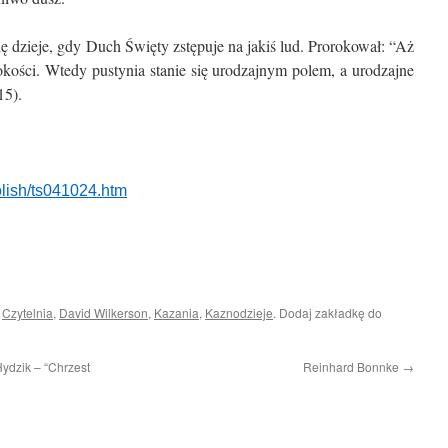
ię dzieje, gdy Duch Święty zstępuje na jakiś lud. Prorokował: “Aż
ości. Wtedy pustynia stanie się urodzajnym polem, a urodzajne
15).
olish/ts041024.htm
i
Czytelnia
,
David Wilkerson
,
Kazania
,
Kaznodzieje
. Dodaj zakładkę do
ydzik – “Chrzest
Reinhard Bonnke
→