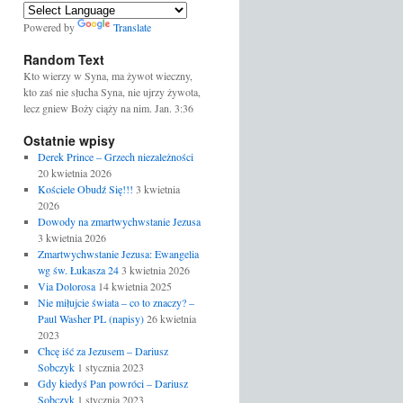
Powered by
Translate
Random Text
Kto wierzy w Syna, ma żywot wieczny,
kto zaś nie słucha Syna, nie ujrzy żywota,
lecz gniew Boży ciąży na nim. Jan. 3:36
Ostatnie wpisy
Derek Prince – Grzech niezależności
20 kwietnia 2026
Kościele Obudź Się!!!
3 kwietnia
2026
Dowody na zmartwychwstanie Jezusa
3 kwietnia 2026
Zmartwychwstanie Jezusa: Ewangelia
wg św. Łukasza 24
3 kwietnia 2026
Via Dolorosa
14 kwietnia 2025
Nie miłujcie świata – co to znaczy? –
Paul Washer PL (napisy)
26 kwietnia
2023
Chcę iść za Jezusem – Dariusz
Sobczyk
1 stycznia 2023
Gdy kiedyś Pan powróci – Dariusz
Sobczyk
1 stycznia 2023