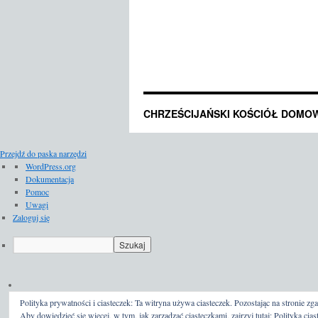
CHRZEŚCIJAŃSKI KOŚCIÓŁ DOMO
Przejdź do paska narzędzi
O
WordPress.org
WordPressie
Dokumentacja
Pomoc
Uwagi
Zaloguj się
Szukaj
Polityka prywatności i ciasteczek: Ta witryna używa ciasteczek. Pozostając na stronie zga
Aby dowiedzieć się więcej, w tym, jak zarządzać ciasteczkami, zajrzyj tutaj:
Polityka cias