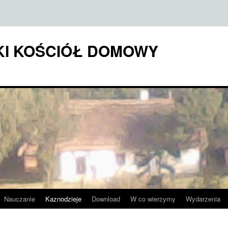
KI KOŚCIÓŁ DOMOWY
Nauczanie
Kaznodzieje
Download
W co wierzymy
Wydarzenia