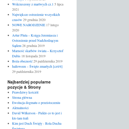
Wskrzeszony z martwych cz.1
5 lipca
2021
Największe ostrzeżenie wszystkich
czasów
29 grudnia 2020
NOWE NARODZENIE
17 lutego
2020
Artur Pluta – Księga Jeremiasza i
Ostrzeżenie przed Nadchodzącym
Sądem
28 grudnia 2019
Marność skarbów świata – Krzysztof
Dubis
18 listopada 2019
Boża obecność
29 października 2019
halloween – Święto zmarłych [cz4/4]
29 października 2019
Najbardziej popularne
pozycje & Strony
Prawdziwy kościół
Strona główna
Ewolucja dogmatu o przeistoczeniu
Aktualności
David Wilkerson - Piekło co to jest i
kto tam trafi
Kim jest Duch Święty - Rola Ducha
Świętego