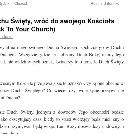
ydzik – “Chrzest
Reinhard Bonnke
→
chu Święty, wróć do swojego Kościoła
ck To Your Church)
istrator
 wylał na niego swojego Ducha Świętego. Ochrzcił go w Duchu
 Duchem. Wszędzie, gdzie jest obecny Duch Boży, mamy tego
dnak nie widzimy tych oznak, świadczy to o tym, że Duch Święty
zesnym Kościele przejawiają się te oznaki? Czy są one obecne w
mocy Ducha Świętego? Co więcej, czy twoje życie przejawia te
ełni Ducha?
jdzie Duch Święty, jednym z dowodów Jego obecności będzie
 jako ekscytujący czas, kiedy to starsi wierzący będą mieli sny o
dzie otrzymywać będą wizje. Lud Boży doświadczy cudownych
żniwo dusz.