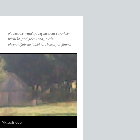
Na stronie znajdują się kazania i artykuły
wielu kaznodziejów oraz pieśni
chrześcijańskie i linki do ciekawych filmów
Aktualności