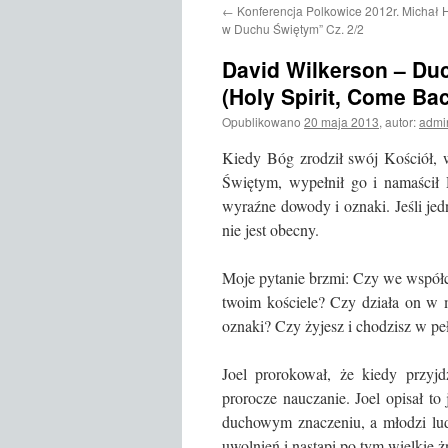
←
Konferencja Polkowice 2012r. Michał H
treści
w Duchu Świętym” Cz. 2/2
David Wilkerson – Du
(Holy Spirit, Come Ba
Opublikowano
20 maja 2013
,
autor:
admin
Kiedy Bóg zrodził swój Kościół,
Świętym, wypełnił go i namaścił
wyraźne dowody i oznaki. Jeśli je
nie jest obecny.
Moje pytanie brzmi: Czy we współc
twoim kościele? Czy działa on w 
oznaki? Czy żyjesz i chodzisz w p
Joel prorokował, że kiedy przy
prorocze nauczanie. Joel opisał to
duchowym znaczeniu, a młodzi lu
uwolnień i nastąpi po tym wielkie 