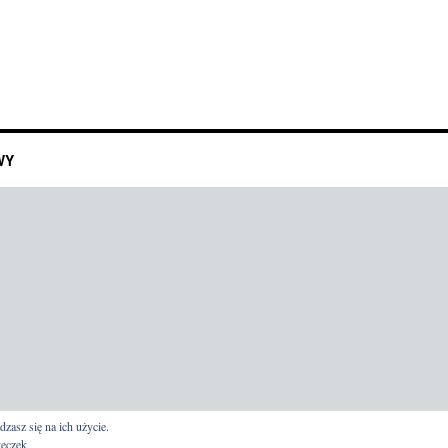
WY
dzasz się na ich użycie.
teczek