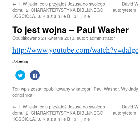
←
1. W jakim celu przyjąłeś Jezusa do swojego
David W
treści
domu. 2. CHARAKTERYSTYKA BIBLIJNEGO
autorytetem 
KOŚCIOŁA. 3. K a z a n i e B i b l i j n e
To jest wojna – Paul Washer
Opublikowano
24 kwietnia 2013
,
autor:
administrator
http://www.youtube.com/watch?v=dalg
Podziel się:
Udostępnij
Kliknij,
na
aby
Twitterze(Otwiera
udostępnić
się
na
Ten wpis został opublikowany w kategorii
Paul Washer
,
Wykłady
w
Facebooku(Otwiera
nowym
się
odnośnika
.
oknie)
w
nowym
oknie)
←
1. W jakim celu przyjąłeś Jezusa do swojego
David W
domu. 2. CHARAKTERYSTYKA BIBLIJNEGO
autorytetem 
KOŚCIOŁA. 3. K a z a n i e B i b l i j n e