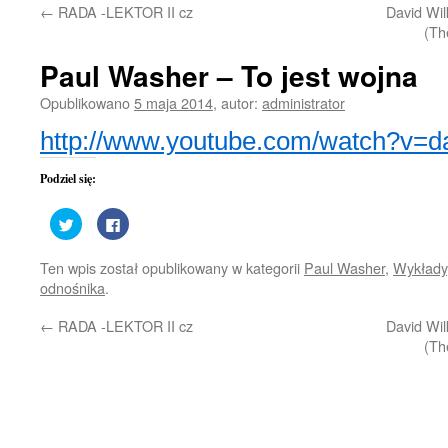
←
RADA -LEKTOR II cz
David Wil
treści
(Th
Paul Washer – To jest wojna
Opublikowano
5 maja 2014
,
autor:
administrator
http://www.youtube.com/watch?v=d
Podziel się:
Udostępnij
Kliknij,
na
aby
Twitterze(Otwiera
udostępnić
się
na
Ten wpis został opublikowany w kategorii
Paul Washer
,
Wykłady
w
Facebooku(Otwiera
nowym
się
odnośnika
.
oknie)
w
nowym
oknie)
←
RADA -LEKTOR II cz
David Wil
(Th