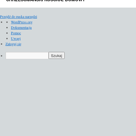
Przejdź do paska narzędzi
O
WordPress.org
WordPressie
Dokumentacja
Pomoc
Uwagi
Zaloguj się
Szukaj