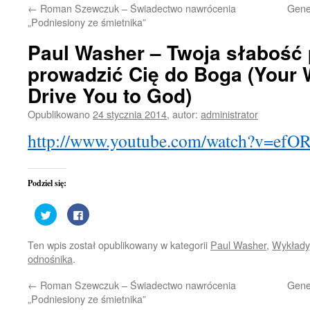
←
Roman Szewczuk – Świadectwo nawrócenia
Gene
treści
„Podniesiony ze śmietnika”
Paul Washer – Twoja słabość
prowadzić Cię do Boga (Your
Drive You to God)
Opublikowano
24 stycznia 2014
,
autor:
administrator
http://www.youtube.com/watch?v=ef
Podziel się:
Udostępnij
Kliknij,
na
aby
Twitterze(Otwiera
udostępnić
się
na
Ten wpis został opublikowany w kategorii
Paul Washer
,
Wykłady
w
Facebooku(Otwiera
nowym
się
odnośnika
.
oknie)
w
nowym
oknie)
←
Roman Szewczuk – Świadectwo nawrócenia
Gene
„Podniesiony ze śmietnika”