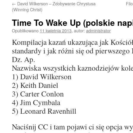
←
David Wilkerson – Zdobywanie Chrystusa
Fil
treści
(Winning Christ)
Time To Wake Up (polskie nap
Opublikowano
11 kwietnia 2013
,
autor:
administrator
Kompilacja kazań ukazująca jak Kośció
standardy i jak różni się od pierwszego
Dz. Ap.
Nazwiska wszystkich kaznodziejów kole
1) David Wilkerson
2) Keith Daniel
3) Carter Conlon
4) Jim Cymbala
5) Leonard Ravenhill
Naciśnij CC i tam pojawi ci się opcja w