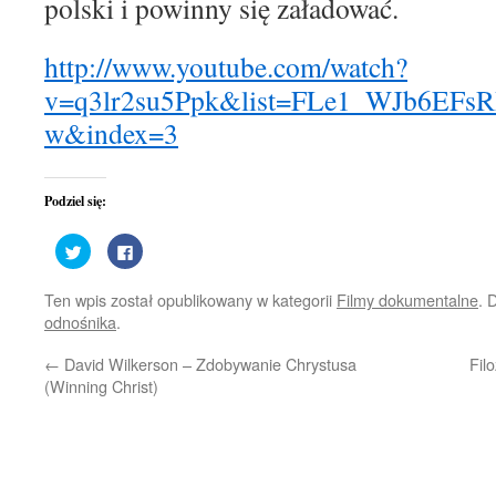
polski i powinny się załadować.
http://www.youtube.com/watch?
v=q3lr2su5Ppk&list=FLe1_WJb6EFs
w&index=3
Podziel się:
Udostępnij
Kliknij,
na
aby
Twitterze(Otwiera
udostępnić
się
na
Ten wpis został opublikowany w kategorii
Filmy dokumentalne
. 
w
Facebooku(Otwiera
nowym
się
odnośnika
.
oknie)
w
nowym
oknie)
←
David Wilkerson – Zdobywanie Chrystusa
Fil
(Winning Christ)