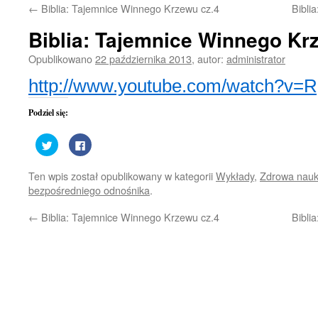
←
Biblia: Tajemnice Winnego Krzewu cz.4
Bibli
treści
Biblia: Tajemnice Winnego Kr
Opublikowano
22 października 2013
,
autor:
administrator
http://www.youtube.com/watch?v
Podziel się:
Udostępnij
Kliknij,
na
aby
Twitterze(Otwiera
udostępnić
się
na
Ten wpis został opublikowany w kategorii
Wykłady
,
Zdrowa nau
w
Facebooku(Otwiera
nowym
się
bezpośredniego odnośnika
.
oknie)
w
nowym
oknie)
←
Biblia: Tajemnice Winnego Krzewu cz.4
Bibli