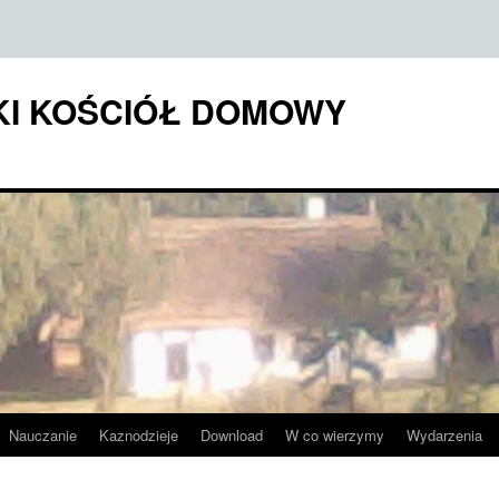
KI KOŚCIÓŁ DOMOWY
Nauczanie
Kaznodzieje
Download
W co wierzymy
Wydarzenia