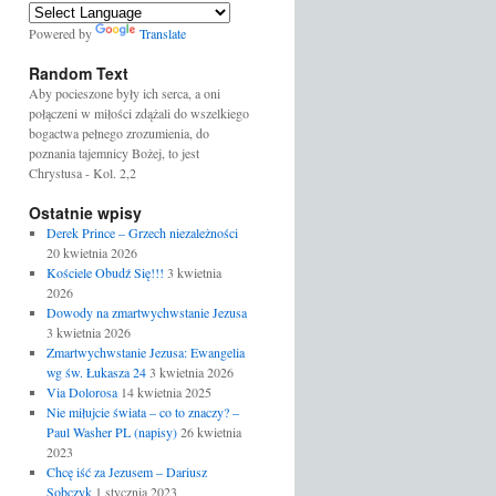
Powered by
Translate
Random Text
Aby pocieszone były ich serca, a oni
połączeni w miłości zdążali do wszelkiego
bogactwa pełnego zrozumienia, do
poznania tajemnicy Bożej, to jest
Chrystusa - Kol. 2,2
Ostatnie wpisy
Derek Prince – Grzech niezależności
20 kwietnia 2026
Kościele Obudź Się!!!
3 kwietnia
2026
Dowody na zmartwychwstanie Jezusa
3 kwietnia 2026
Zmartwychwstanie Jezusa: Ewangelia
wg św. Łukasza 24
3 kwietnia 2026
Via Dolorosa
14 kwietnia 2025
Nie miłujcie świata – co to znaczy? –
Paul Washer PL (napisy)
26 kwietnia
2023
Chcę iść za Jezusem – Dariusz
Sobczyk
1 stycznia 2023