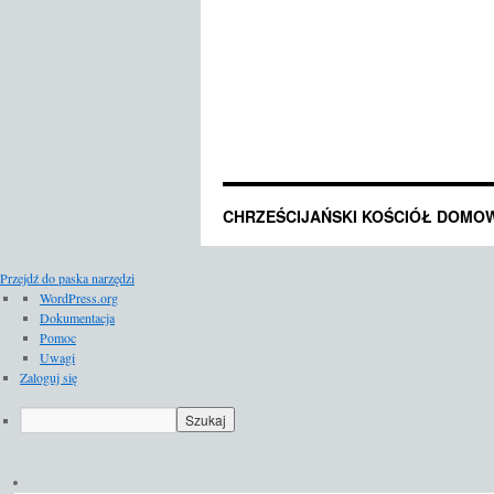
CHRZEŚCIJAŃSKI KOŚCIÓŁ DOMO
Przejdź do paska narzędzi
O
WordPress.org
WordPressie
Dokumentacja
Pomoc
Uwagi
Zaloguj się
Szukaj