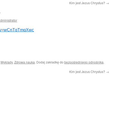
Kim jest Jezus Chrystus?
→
?
dministrator
ch?v=wCnTqTmqXwc
i
Wykłady
,
Zdrowa nauka
. Dodaj zakładkę do
bezpośredniego odnośnika
.
Kim jest Jezus Chrystus?
→