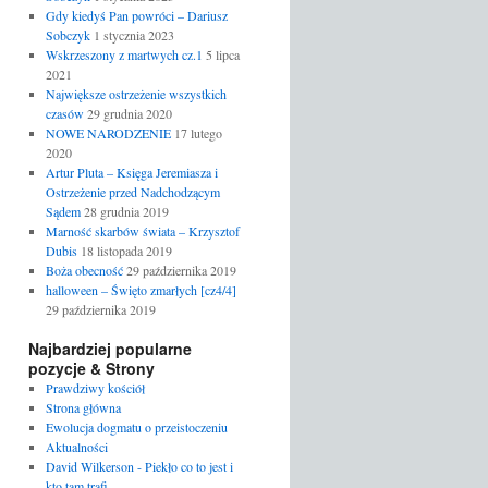
Gdy kiedyś Pan powróci – Dariusz
Sobczyk
1 stycznia 2023
Wskrzeszony z martwych cz.1
5 lipca
2021
Największe ostrzeżenie wszystkich
czasów
29 grudnia 2020
NOWE NARODZENIE
17 lutego
2020
Artur Pluta – Księga Jeremiasza i
Ostrzeżenie przed Nadchodzącym
Sądem
28 grudnia 2019
Marność skarbów świata – Krzysztof
Dubis
18 listopada 2019
Boża obecność
29 października 2019
halloween – Święto zmarłych [cz4/4]
29 października 2019
Najbardziej popularne
pozycje & Strony
Prawdziwy kościół
Strona główna
Ewolucja dogmatu o przeistoczeniu
Aktualności
David Wilkerson - Piekło co to jest i
kto tam trafi