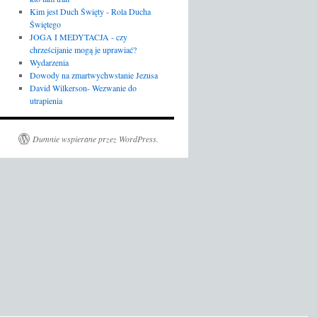
Kim jest Duch Święty - Rola Ducha
Świętego
JOGA I MEDYTACJA - czy
chrześcijanie mogą je uprawiać?
Wydarzenia
Dowody na zmartwychwstanie Jezusa
David Wilkerson- Wezwanie do
utrapienia
Dumnie wspierane przez WordPress.