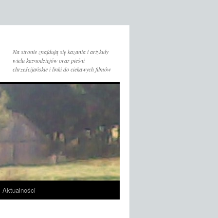
Na stronie znajdują się kazania i artykuły
wielu kaznodziejów oraz pieśni
chrześcijańskie i linki do ciekawych filmów
Aktualności