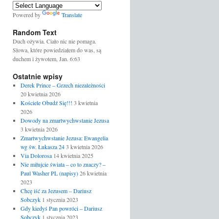
Powered by
Translate
Random Text
Duch ożywia. Ciało nic nie pomaga.
Słowa, które powiedziałem do was, są
duchem i żywotem, Jan. 6:63
Ostatnie wpisy
Derek Prince – Grzech niezależności
20 kwietnia 2026
Kościele Obudź Się!!!
3 kwietnia
2026
Dowody na zmartwychwstanie Jezusa
3 kwietnia 2026
Zmartwychwstanie Jezusa: Ewangelia
wg św. Łukasza 24
3 kwietnia 2026
Via Dolorosa
14 kwietnia 2025
Nie miłujcie świata – co to znaczy? –
Paul Washer PL (napisy)
26 kwietnia
2023
Chcę iść za Jezusem – Dariusz
Sobczyk
1 stycznia 2023
Gdy kiedyś Pan powróci – Dariusz
Sobczyk
1 stycznia 2023