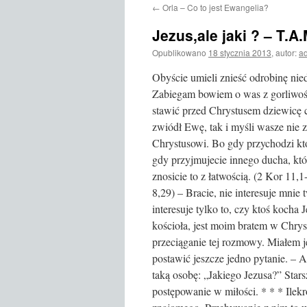
←
Orla – Co to jest Ewangelia?
treści
Jezus,ale jaki ? – T.
Opublikowano
18 stycznia 2013
,
autor:
ad
Obyście umieli znieść odrobinę nied
Zabiegam bowiem o was z gorliwoś
stawić przed Chrystusem dziewicę c
zwiódł Ewę, tak i myśli wasze nie z
Chrystusowi. Bo gdy przychodzi kto
gdy przyjmujecie innego ducha, które
znosicie to z łatwością. (2 Kor 11,1