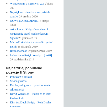
Wskrzeszony z martwych cz.1
5 lipca
2021
Największe ostrzeżenie wszystkich
czasów
29 grudnia 2020
NOWE NARODZENIE
17 lutego
2020
Artur Pluta – Księga Jeremiasza i
Ostrzeżenie przed Nadchodzącym
Sądem
28 grudnia 2019
Marność skarbów świata – Krzysztof
Dubis
18 listopada 2019
Boża obecność
29 października 2019
halloween – Święto zmarłych [cz4/4]
29 października 2019
Najbardziej popularne
pozycje & Strony
Prawdziwy kościół
Strona główna
Ewolucja dogmatu o przeistoczeniu
Aktualności
David Wilkerson - Piekło co to jest i
kto tam trafi
Kim jest Duch Święty - Rola Ducha
Świętego