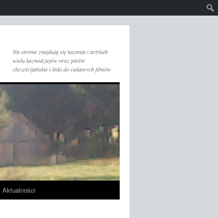
Na stronie znajdują się kazania i artykuły
wielu kaznodziejów oraz pieśni
chrześcijańskie i linki do ciekawych filmów
Aktualności