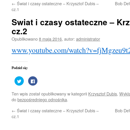
←
Świat i czasy ostateczne – Krzysztof Dubis –
Bob DeW
treści
cz.1
Swiat i czasy ostateczne – Krz
cz.2
Opublikowano
8 maja 2016
,
autor:
administrator
www.youtube.com/watch?v=fjMgzeu9t
Podziel się:
Udostępnij
Kliknij,
na
aby
Twitterze(Otwiera
udostępnić
się
na
Ten wpis został opublikowany w kategorii
Krzysztof Dubis
,
Wykł
w
Facebooku(Otwiera
nowym
się
do
bezpośredniego odnośnika
.
oknie)
w
nowym
oknie)
←
Świat i czasy ostateczne – Krzysztof Dubis –
Bob DeW
cz.1