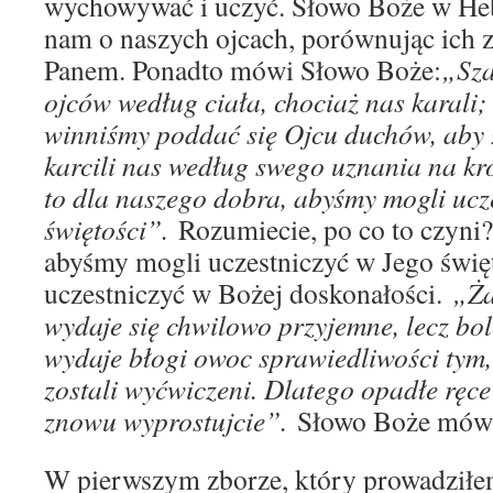
wychowywać i uczyć. Słowo Boże w H
nam o naszych ojcach, porównując ich 
Panem. Ponadto mówi Słowo Boże:
„Sza
ojców według ciała, chociaż nas karali; 
winniśmy poddać się Ojcu duchów, aby
karcili nas według swego uznania na krót
to dla naszego dobra, abyśmy mogli ucz
świętości”.
Rozumiecie, po co to czyni?
abyśmy mogli uczestniczyć w Jego świę
uczestniczyć w Bożej doskonałości.
„Ża
wydaje się chwilowo przyjemne, lecz bol
wydaje błogi owoc sprawiedliwości tym, 
zostali wyćwiczeni. Dlatego opadłe ręce
znowu wyprostujcie”.
Słowo Boże mówi
W pierwszym zborze, który prowadził