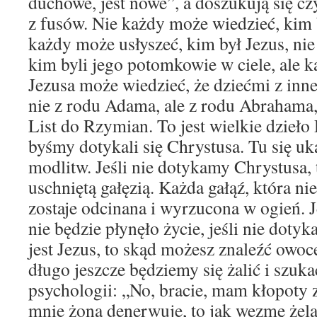
duchowe, jest nowe”, a doszukują się c
z fusów. Nie każdy może wiedzieć, kim 
każdy może usłyszeć, kim był Jezus, ni
kim byli jego potomkowie w ciele, ale k
Jezusa może wiedzieć, że dziećmi z inne
nie z rodu Adama, ale z rodu Abrahama,
List do Rzymian. To jest wielkie dzieł
byśmy dotykali się Chrystusa. Tu się u
modlitw. Jeśli nie dotykamy Chrystusa, 
uschniętą gałęzią. Każda gałąź, która n
zostaje odcinana i wyrzucona w ogień. Je
nie będzie płynęło życie, jeśli nie doty
jest Jezus, to skąd możesz znaleźć owo
długo jeszcze będziemy się żalić i szu
psychologii: „No, bracie, mam kłopoty 
mnie żona denerwuje, to jak wezmę żela