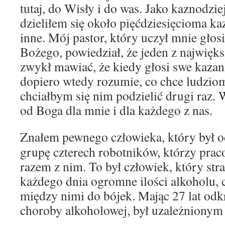
tutaj, do Wisły i do was. Jako kaznodziej
dzieliłem się około pięćdziesięcioma ka
inne. Mój pastor, który uczył mnie głos
Bożego, powiedział, że jeden z najwięk
zwykł mawiać, że kiedy głosi swe kazani
dopiero wtedy rozumie, co chce ludziom
chciałbym się nim podzielić drugi raz. W
od Boga dla mnie i dla każdego z nas.
Znałem pewnego człowieka, który był o
grupę czterech robotników, którzy praco
razem z nim. To był człowiek, który stras
każdego dnia ogromne ilości alkoholu,
między nimi do bójek. Mając 27 lat odk
choroby alkoholowej, był uzależnionym