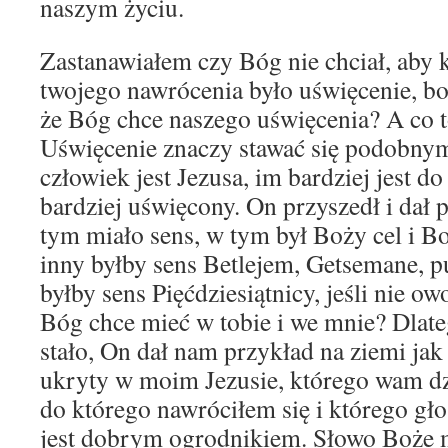
naszym życiu.
Zastanawiałem czy Bóg nie chciał, ab
twojego nawrócenia było uświęcenie, bo 
że Bóg chce naszego uświęcenia? A co t
Uświęcenie znaczy stawać się podobnym 
człowiek jest Jezusa, im bardziej jest 
bardziej uświęcony. On przyszedł i dał 
tym miało sens, w tym był Boży cel i Bo
inny byłby sens Betlejem, Getsemane, p
byłby sens Pięćdziesiątnicy, jeśli nie ow
Bóg chce mieć w tobie i we mnie? Dlate
stało, On dał nam przykład na ziemi jak 
ukryty w moim Jezusie, którego wam dzi
do którego nawróciłem się i którego gło
jest dobrym ogrodnikiem. Słowo Boże 