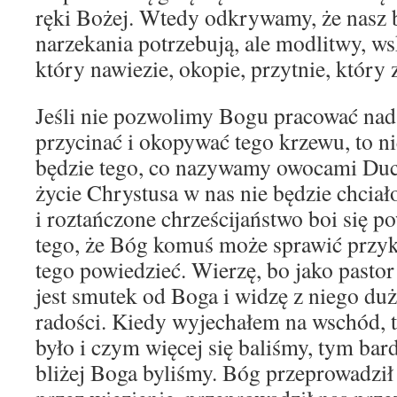
ręki Bożej. Wtedy odkrywamy, że nasz br
narzekania potrzebują, ale modlitwy, w
który nawiezie, okopie, przytnie, który 
Jeśli nie pozwolimy Bogu pracować na
przycinać i okopywać tego krzewu, to ni
będzie tego, co nazywamy owocami Duc
życie Chrystusa w nas nie będzie chciało
i roztańczone chrześcijaństwo boi się po
tego, że Bóg komuś może sprawić przykr
tego powiedzieć. Wierzę, bo jako pasto
jest smutek od Boga i widzę z niego duż
radości. Kiedy wyjechałem na wschód, 
było i czym więcej się baliśmy, tym bard
bliżej Boga byliśmy. Bóg przeprowadził