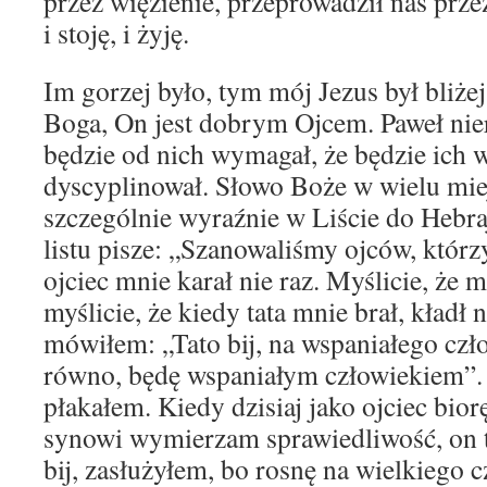
przez więzienie, przeprowadził nas prze
i stoję, i żyję.
Im gorzej było, tym mój Jezus był bliżej
Boga, On jest dobrym Ojcem. Paweł nier
będzie od nich wymagał, że będzie ich 
dyscyplinował. Słowo Boże w wielu mie
szczególnie wyraźnie w Liście do Hebr
listu pisze: „Szanowaliśmy ojców, którz
ojciec mnie karał nie raz. Myślicie, że m
myślicie, że kiedy tata mnie brał, kładł n
mówiłem: „Tato bij, na wspaniałego czł
równo, będę wspaniałym człowiekiem”.
płakałem. Kiedy dzisiaj jako ojciec bio
synowi wymierzam sprawiedliwość, on t
bij, zasłużyłem, bo rosnę na wielkiego 