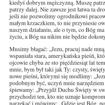
kiedyś dobrym mężczyzną. Muszę patrzeć
patrzy dalej. Nie zawsze jest łatwa ta dr
jeśli nie pozwolimy ogrodnikowi prac
małym krzaczkiem, to nie przyniesie ow
naszym działaniu, ale o tym, co Bóg m
życiu, a Bóg na nikim nie będzie dokon
Musimy błagać: „Jezu, pracuj nade mną,
wspaniała stara, amerykańska pieśń, któ
ojcowie chyba ze sto pięćdziesiąt lat te
mnie, bym był taki jak Ty: czysty, święty,
nowe pieśni, którymi się modlimy: „Jez
podobnym być, uczyń mnie narzędziem
śpiewamy: „Przyjdź Duchu Święty w sw
przychodzi ten, kto nie uznaje kompro
narzekać i mówimy: „Gdzie jest Bóg, pop