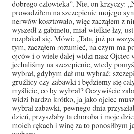
dobrego człowieka”. Nie, on krzyczy: „Ni
prowadziłem na szczepienie mojego syna 
nerwów kosztowało, więc zacząłem z n
wyszedł z gabinetu, miał wielkie łzy, usta
rozpłakał się. Mówi: „Tata, już po wsz
tym, zacząłem rozumieć, na czym ma pol
ojców i o wiele dalej widzi nasz Ojciec 
jechaliśmy na szczepienie, wtedy pomyś
wybrał, gdybym dał mu wybrać: szczep
gruźlicy czy zabawki i będziemy się cał
myślicie, co by wybrał? Oczywiście za
widzi bardzo krótko, ja jako ojciec mus
wybrał zabawki, pewnego dnia przyszłaby
dzień, przyszłaby ta choroba i moje dzi
moich rękach i winę za to ponosiłbym ja
wyboru.