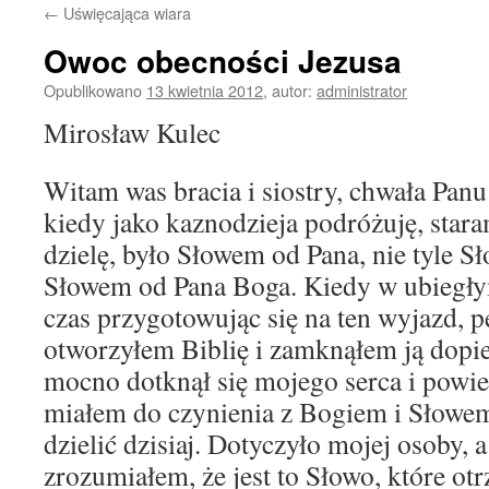
←
Uświęcająca wiara
treści
Owoc obecności Jezusa
Opublikowano
13 kwietnia 2012
,
autor:
administrator
Mirosław Kulec
Witam was bracia i siostry, chwała Pan
kiedy jako kaznodzieja podróżuję, staram
dzielę, było Słowem od Pana, nie tyle 
Słowem od Pana Boga. Kiedy w ubiegł
czas przygotowując się na ten wyjazd, 
otworzyłem Biblię i zamknąłem ją dopi
mocno dotknął się mojego serca i powi
miałem do czynienia z Bogiem i Słowem
dzielić dzisiaj. Dotyczyło mojej osoby, 
zrozumiałem, że jest to Słowo, które o