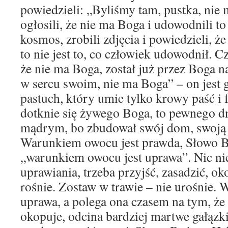
powiedzieli: „Byliśmy tam, pustka, nie
ogłosili, że nie ma Boga i udowodnili t
kosmos, zrobili zdjęcia i powiedzieli, 
to nie jest to, co człowiek udowodnił. C
że nie ma Boga, został już przez Boga 
w sercu swoim, nie ma Boga” – on jest g
pastuch, który umie tylko krowy paść i fu
dotknie się żywego Boga, to pewnego d
mądrym, bo zbudował swój dom, swoją 
Warunkiem owocu jest prawda, Słowo 
„warunkiem owocu jest uprawa”. Nic ni
uprawiania, trzeba przyjść, zasadzić, o
rośnie. Zostaw w trawie – nie urośnie.
uprawa, a polega ona czasem na tym, że
okopuje, odcina bardziej martwe gałązk