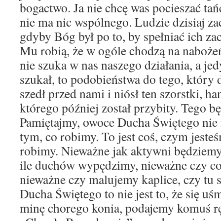
bogactwo. Ja nie chcę was pocieszać ta
nie ma nic wspólnego. Ludzie dzisiaj za
gdyby Bóg był po to, by spełniać ich zac
Mu robią, że w ogóle chodzą na naboże
nie szuka w nas naszego działania, a je
szukał, to podobieństwa do tego, który 
szedł przed nami i niósł ten szorstki, h
którego później został przybity. Tego b
Pamiętajmy, owoce Ducha Świętego nie 
tym, co robimy. To jest coś, czym jesteś
robimy. Nieważne jak aktywni będziemy
ile duchów wypędzimy, nieważne czy c
nieważne czy malujemy kaplice, czy tu
Ducha Świętego to nie jest to, że się u
minę chorego konia, podajemy komuś r