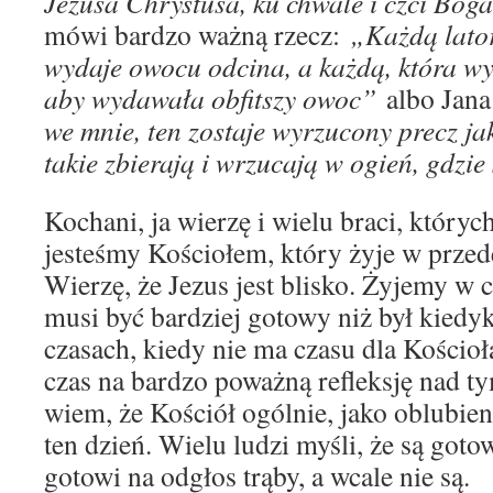
Jezusa Chrystusa, ku chwale i czci Bog
mówi bardzo ważną rzecz:
„Każdą lator
wydaje owocu odcina, a każdą, która wy
aby wydawała obfitszy owoc”
albo Jana
we mnie, ten zostaje wyrzucony precz jak
takie zbierają i wrzucają w ogień, gdzi
Kochani, ja wierzę i wielu braci, któryc
jesteśmy Kościołem, który żyje w prze
Wierzę, że Jezus jest blisko. Żyjemy w 
musi być bardziej gotowy niż był kiedy
czasach, kiedy nie ma czasu dla Kościoła
czas na bardzo poważną refleksję nad t
wiem, że Kościół ogólnie, jako oblubien
ten dzień. Wielu ludzi myśli, że są gotow
gotowi na odgłos trąby, a wcale nie są.