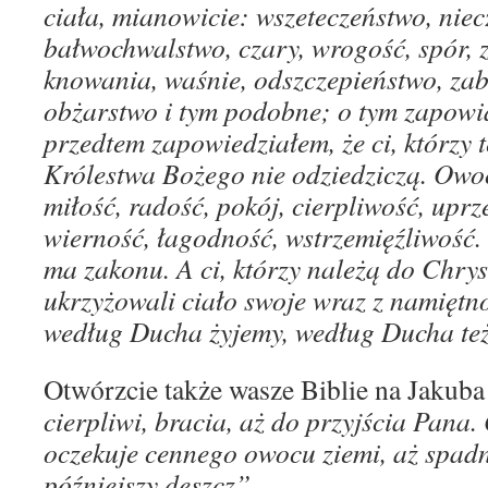
ciała, mianowicie: wszeteczeństwo, niec
bałwochwalstwo, czary, wrogość, spór, 
knowania, waśnie, odszczepieństwo, zab
obżarstwo i tym podobne; o tym zapowi
przedtem zapowiedziałem, że ci, którzy t
Królestwa Bożego nie odziedziczą. Owo
miłość, radość, pokój, cierpliwość, upr
wierność, łagodność, wstrzemięźliwość.
ma zakonu. A ci, którzy należą do Chrys
ukrzyżowali ciało swoje wraz z namiętno
według Ducha żyjemy, według Ducha te
Otwórzcie także wasze Biblie na Jakuba
cierpliwi, bracia, aż do przyjścia Pana. 
oczekuje cennego owocu ziemi, aż spadn
późniejszy deszcz”
.