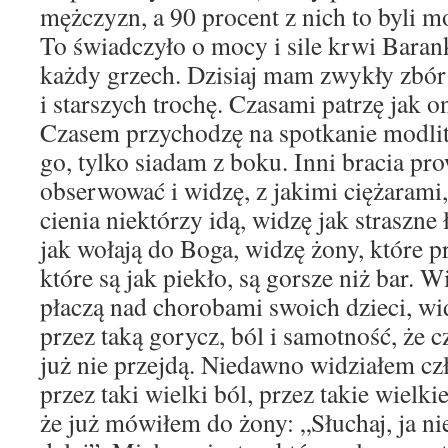
mężczyzn, a 90 procent z nich to byli m
To świadczyło o mocy i sile krwi Baran
każdy grzech. Dzisiaj mam zwykły zbór:
i starszych trochę. Czasami patrzę jak on
Czasem przychodzę na spotkanie modlit
go, tylko siadam z boku. Inni bracia p
obserwować i widzę, z jakimi ciężarami,
cienia niektórzy idą, widzę jak straszne 
jak wołają do Boga, widzę żony, które 
które są jak piekło, są gorsze niż bar. W
płaczą nad chorobami swoich dzieci, wid
przez taką gorycz, ból i samotność, że 
już nie przejdą. Niedawno widziałem cz
przez taki wielki ból, przez takie wielki
że już mówiłem do żony: „Słuchaj, ja n