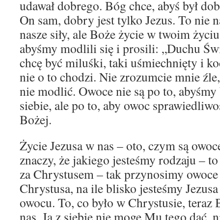
udawał dobrego. Bóg chce, abyś był dobr
On sam, dobry jest tylko Jezus. To nie n
nasze siły, ale Boże życie w twoim życiu
abyśmy modlili się i prosili: „Duchu Św
chcę być miluśki, taki uśmiechnięty i k
nie o to chodzi. Nie zrozumcie mnie źle,
nie modlić. Owoce nie są po to, abyśmy 
siebie, ale po to, aby owoc sprawiedliwo
Bożej.
Życie Jezusa w nas – oto, czym są owo
znaczy, że jakiego jesteśmy rodzaju – t
za Chrystusem – tak przynosimy owoce
Chrystusa, na ile blisko jesteśmy Jezus
owocu. To, co było w Chrystusie, teraz
nas. Ja z siebie nie mogę Mu tego dać,