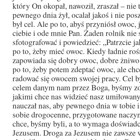
który On okopał, nawoził, zraszał – nie 
pewnego dnia żył, ocalał jakoś i nie pos
był cel. Ale po to, abyś przyniósł owoc,
ciebie i ode mnie Pan. Żaden rolnik nie 
sfotografować i powiedzieć: „Patrzcie ja
po to, żeby mieć owoc. Kiedy ładnie roś
zapowiada się dobry owoc, dobre żniwo. 
po to, żeby potem zdeptać owoc, ale chc
radować się owocem swojej pracy. Cel by
celem danym nam przez Boga, byśmy zoba
jakimi chce nas widzieć nasz umiłowany
nauczał nas, aby pewnego dnia w tobie 
sobie drogocenne, przygotowane naczy
chce, byśmy byli, a to wymaga doświadc
Jezusem. Droga za Jezusem nie zawsze wi