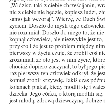
„Widzisz, taki z ciebie chrześcijanin, wra
nic z ciebie nie będzie, kopiesz ludzi, zło
samo jak wczoraj”. Wierzę, że Duch Świ
życiem. Doszło do myśli tego człowieka
nie rozumiał. Doszło do niego to, że ni
kopnął człowieka, ale niezwykłe jest to, 
przykro i że jest to problem między nim
pierwszy w życiu czuje, że zrobił coś ni
zrozumiał, że oto jest w nim życie, któr
chociaż dopiero zaczynał, to był jego p
raz pierwszy ten człowiek odkrył, że jes
komuś zrobił krzywdę. Jakiś czas późni
kolanach płakał, kiedy modlił się i walc
dziecka. Jego córka, o którą modlili się
jest młodą, zdrową dziewczyną, dobrze 