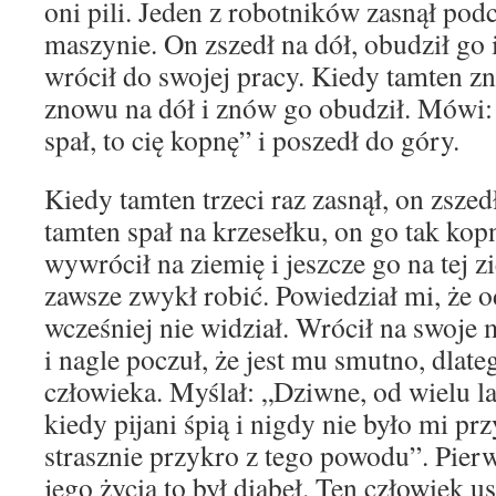
oni pili. Jeden z robotników zasnął podc
maszynie. On zszedł na dół, obudził go i
wrócił do swojej pracy. Kiedy tamten zn
znowu na dół i znów go obudził. Mówi: 
spał, to cię kopnę” i poszedł do góry.
Kiedy tamten trzeci raz zasnął, on zszedł
tamten spał na krzesełku, on go tak kopn
wywrócił na ziemię i jeszcze go na tej z
zawsze zwykł robić. Powiedział mi, że o
wcześniej nie widział. Wrócił na swoje m
i nagle poczuł, że jest mu smutno, dlate
człowieka. Myślał: „Dziwne, od wielu la
kiedy pijani śpią i nigdy nie było mi przy
strasznie przykro z tego powodu”. Pierw
jego życia to był diabeł. Ten człowiek u