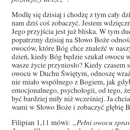
Modlę się dzisiaj i chodzę z tym cały d
nam dziś coś zobaczyć. Jestem wdzięczn
Jego przyjścia jest już bliska. W tym du
popatrzmy dzisiaj na Słowo Boże odnoś
owoców, które Bóg chce znaleźć w naszy
dzień, kiedy Bóg będzie szukał owocu 
wasze życie przyniosło? Kiedy czasem 
owocu w Duchu Świętym, odnoszę wraże
nie miało wspólnego z Bogiem, jak gdyb
emocjonalnego, psychologii, od tego, ż
być bardziej miły niż wcześniej. Ja chci
wami w Słowo Boże i zobaczyć głębię Bi
Filipian 1,11 mówi:
„Pełni owocu spraw