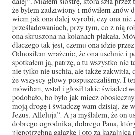
dalej”. Miałem siostrę, która szła przez
że byłem zadziwiony i mówiłem znów do
wiem jak ona dalej wyrobi, czy ona nie 
prześladowaniach, przy tym, co z nią ro
ona skruszona na kolanach płakała. Mó
dlaczego tak jest, czemu ona idzie przez
Odnosiłem wrażenie, że ona uschnie i 
spotkałem ją, patrzę, a tu wszystko nie 
nie tylko nie uschła, ale także zakwitła,
że wszyscy głowy pospuszczaliśmy. I te
mówiłem, wstał i głosił takie świadectwo
podobało, bo było jak miecz obosieczn
moją drogę i świadczę wam dzisiaj, że w
Jezus. Alleluja”. A ja myślałem, że on u
dobrego ogrodnika, dobrego Pana, który
niepotrzebną gałązkę i oto za kazalnicą