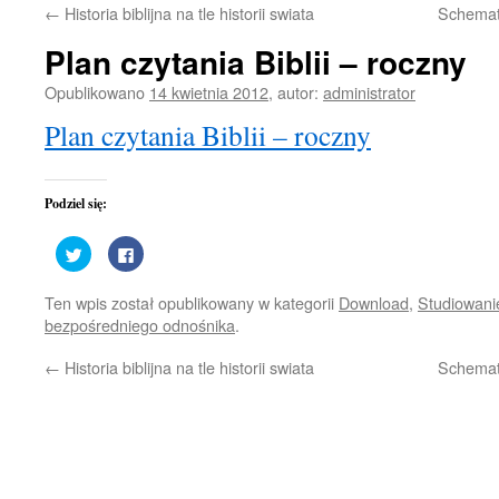
←
Historia biblijna na tle historii swiata
Schemat
treści
Plan czytania Biblii – roczny
Opublikowano
14 kwietnia 2012
,
autor:
administrator
Plan czytania Biblii – roczny
Podziel się:
Udostępnij
Kliknij,
na
aby
Twitterze(Otwiera
udostępnić
się
na
Ten wpis został opublikowany w kategorii
Download
,
Studiowanie
w
Facebooku(Otwiera
nowym
się
bezpośredniego odnośnika
.
oknie)
w
nowym
oknie)
←
Historia biblijna na tle historii swiata
Schemat