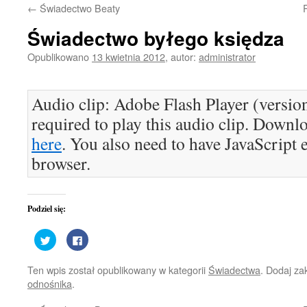
←
Świadectwo Beaty
treści
Świadectwo byłego księdza
Opublikowano
13 kwietnia 2012
,
autor:
administrator
Audio clip: Adobe Flash Player (version
required to play this audio clip. Downlo
here
. You also need to have JavaScript 
browser.
Podziel się:
Udostępnij
Kliknij,
na
aby
Twitterze(Otwiera
udostępnić
się
na
Ten wpis został opublikowany w kategorii
Świadectwa
. Dodaj z
w
Facebooku(Otwiera
nowym
się
odnośnika
.
oknie)
w
nowym
oknie)