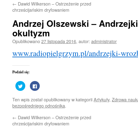
←
Dawid Wilkerson – Ostrzeżenie przed
treści
chrześcijańskim dryfowaniem
Andrzej Olszewski – Andrzejki
okultyzm
Opublikowano
27 listopada 2016
,
autor:
administrator
www.radiopielgrzym.pl/andrzejki-wroz
Podziel się:
Udostępnij
Kliknij,
na
aby
Twitterze(Otwiera
udostępnić
się
na
Ten wpis został opublikowany w kategorii
Artykuły
,
Zdrowa nauk
w
Facebooku(Otwiera
nowym
się
bezpośredniego odnośnika
.
oknie)
w
nowym
oknie)
←
Dawid Wilkerson – Ostrzeżenie przed
chrześcijańskim dryfowaniem