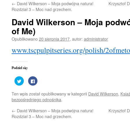
←
David Wilkerson – Moja podwójna natura!
Krzysztof D
treści
Rozdział 3 – Moc nad grzechem.
David Wilkerson – Moja podwó
of Me)
Opublikowano
20 sierpnia 2017
,
autor:
administrator
www.tscpulpitseries.org/polish/2ofmet
Podziel się:
Udostępnij
Kliknij,
na
aby
Twitterze(Otwiera
udostępnić
się
na
Ten wpis został opublikowany w kategorii
David Wilkerson
,
Książ
w
Facebooku(Otwiera
nowym
się
bezpośredniego odnośnika
.
oknie)
w
nowym
oknie)
←
David Wilkerson – Moja podwójna natura!
Krzysztof D
Rozdział 3 – Moc nad grzechem.