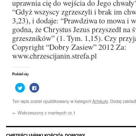
uprawnia cię do wejścia do Jego chwał
“Gdyż wszyscy zgrzeszyli i brak im ch
3,23), i dodaje: “Prawdziwa to mowa i w 
godna, że Chrystus Jezus przyszedł na ś
grzeszników” (1. Tym. 1,15). Czy przyją
Copyright “Dobry Zasiew” 2012 Za:
www.chrzescijanin.strefa.pl
Podziel się:
Udostępnij
Kliknij,
na
aby
Twitterze(Otwiera
udostępnić
się
na
Ten wpis został opublikowany w kategorii
Artykuły
. Dodaj zakła
w
Facebooku(Otwiera
nowym
się
oknie)
w
←
Wskrzeszony z martwych cz.1
nowym
oknie)
CHRZEŚCIJAŃSKI KOŚCIÓŁ DOMOWY