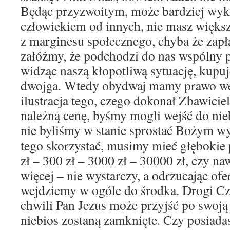
Będąc przyzwoitym, może bardziej wy
człowiekiem od innych, nie masz większ
z marginesu społecznego, chyba że zapłac
załóżmy, że podchodzi do nas wspólny p
widząc naszą kłopotliwą sytuację, kupuje
dwojga. Wtedy obydwaj mamy prawo wejś
ilustracja tego, czego dokonał Zbawiciel
należną cenę, byśmy mogli wejść do nieb
nie byliśmy w stanie sprostać Bożym 
tego skorzystać, musimy mieć głębokie 
zł – 300 zł – 3000 zł – 30000 zł, czy na
więcej – nie wystarczy, a odrzucając ofer
wejdziemy w ogóle do środka. Drogi Cz
chwili Pan Jezus może przyjść po swoją
niebios zostaną zamknięte. Czy posiadas