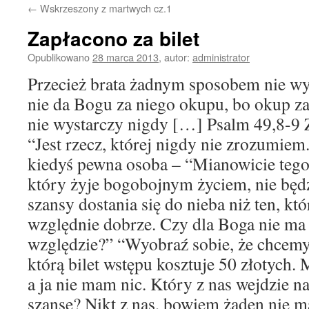
←
Wskrzeszony z martwych cz.1
treści
Zapłacono za bilet
Opublikowano
28 marca 2013
,
autor:
administrator
Przecież brata żadnym sposobem nie wy
nie da Bogu za niego okupu, bo okup za 
nie wystarczy nigdy […] Psalm 49,8-9 Z
“Jest rzecz, której nigdy nie zrozumiem
kiedyś pewna osoba – “Mianowicie tego
który żyje bogobojnym życiem, nie będz
szansy dostania się do nieba niż ten, kt
względnie dobrze. Czy dla Boga nie ma
względzie?” “Wyobraź sobie, że chcemy
którą bilet wstępu kosztuje 50 złotych. 
a ja nie mam nic. Który z nas wejdzie n
szansę? Nikt z nas, bowiem żaden nie m